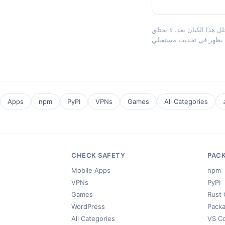
لتقييمات. إذا كنت تعتقد أن هذا الكيان يجب تغطيته،
Apps
npm
PyPI
VPNs
Games
All Categories
CHECK SAFETY
PAC
Mobile Apps
npm
VPNs
PyPI
Games
Rust 
WordPress
Packa
All Categories
VS C