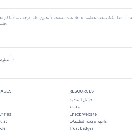
هذه الصفحة لا تحتوي على درجة ثقة لأننا لم نحلل هذا الكيان بعد. لا يختلق Nerq أبدًا ا
فقد يظهر في تحديث مستقبلي.
مقارنة
KAGES
RESOURCES
دليل السلامةs
مقارنة
Crates
Check Website
واجهة برمجة التطبيقات
gist
ode
Trust Badges