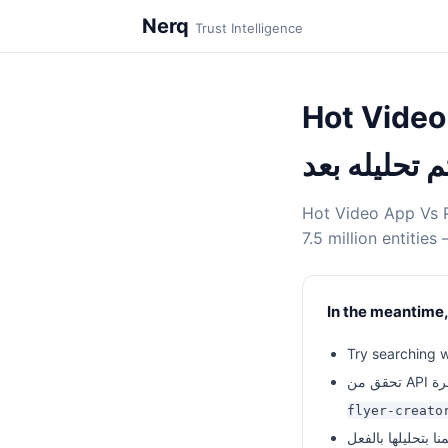
Nerq
Trust Intelligence
Hot V — لم
م تحليله بعد
Hot Video App Vs P
7.5 million entitie
In the meantime,
Try searching w
flyer-creato