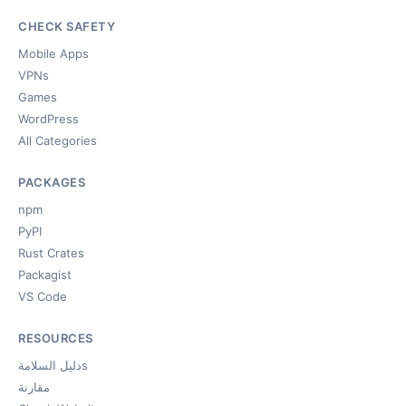
CHECK SAFETY
Mobile Apps
VPNs
Games
WordPress
All Categories
PACKAGES
npm
PyPI
Rust Crates
Packagist
VS Code
RESOURCES
دليل السلامةs
مقارنة