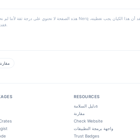
هذه الصفحة لا تحتوي على درجة ثقة لأننا لم نحلل هذا الكيان بعد. لا يختلق Nerq أبدًا ا
فقد يظهر في تحديث مستقبلي.
مقارنة
KAGES
RESOURCES
دليل السلامةs
مقارنة
Crates
Check Website
واجهة برمجة التطبيقات
gist
ode
Trust Badges