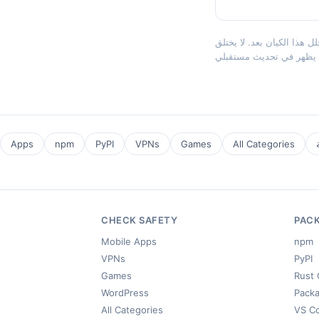
لتقييمات. إذا كنت تعتقد أن هذا الكيان يجب تغطيته،
Apps
npm
PyPI
VPNs
Games
All Categories
CHECK SAFETY
PAC
Mobile Apps
npm
VPNs
PyPI
Games
Rust 
WordPress
Packa
All Categories
VS C