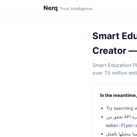
Nerq
Trust Intelligence
Smart Edu
Smart Education Pl
over 7.5 million en
In the meantime,
Try searching w
maker-flyer-