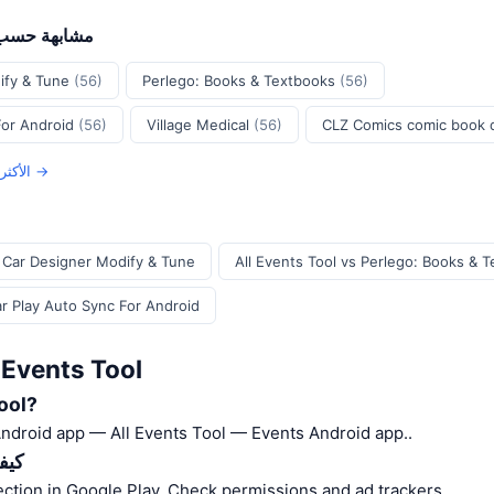
Android مشابهة 
ify & Tune
(56)
Perlego: Books & Textbooks
(56)
For Android
(56)
Village Medical
(56)
CLZ Comics comic book
عرض جميع Android الأكثر أمانًا →
I Car Designer Modify & Tune
All Events Tool vs Perlego: Books & 
ar Play Auto Sync For Android
دليل الأمان: nts Tool
ما هو 
 Android app — All Events Tool — Events Android app..
كيف
مراجعة ction in Google Play. Check permissions and ad trackers