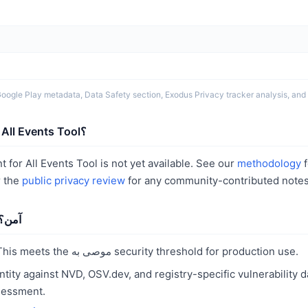
. البيانات من oogle Play metadata, Data Safety section, Exodus Privacy tracker analysis, and user ratings
ما البيانات التي يجمعها All Events Tool؟
f
methodology
الخصوصية or All Events Tool is not yet available. See our
r the
public privacy review
for any community-contributed notes
هل All Events Tool آم
. This meets the موصى به security threshold for production use.
ntity against NVD, OSV.dev, and registry-specific vulnerability 
sessment.