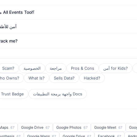
ما هي البدائل الأكثر أمانًا لـ All Events Tool؟
هل All Events Tool آمن
track me?
آمن for Kids?
Pros & Cons
مراجعة
الخصوصية
Scam?
ho Owns?
What Is?
Sells Data?
Hacked?
واجهة برمجة التطبيقات Docs
Trust Badge
ش
 Maps
Google Drive
Google Photos
Google Meet
Goo
67
67
67
67
Synthesis
Google Maps
Google Drive
Facebook
Andr
67
67
67
67