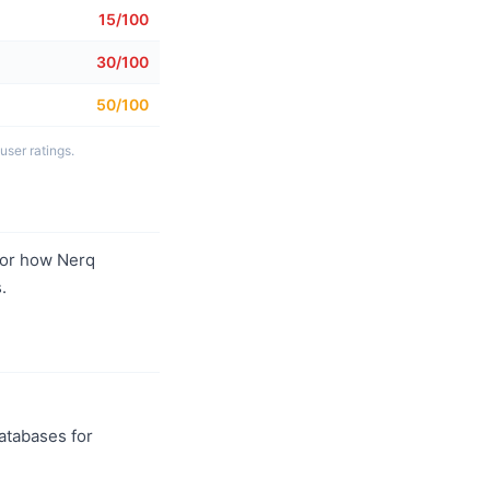
15/100
30/100
50/100
بناءً على 5 أبعاد
or how Nerq
.
databases for