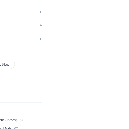
البدائل
gle Chrome
67
oid Auto
67