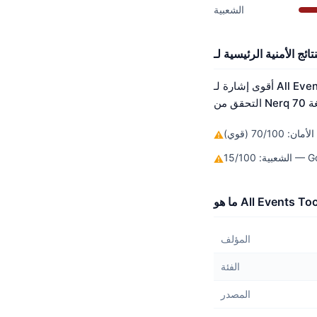
الشعبية
أقوى إشارة لـ All Events Tool هي الأمان بدرجة 70/100. لم يتم اكتشاف أي ثغرات أمنية معروفة. لم يصل بعد إلى عتبة
ن: 70/100 (قوي)
⚠
Google P
⚠
المؤلف
الفئة
المصدر