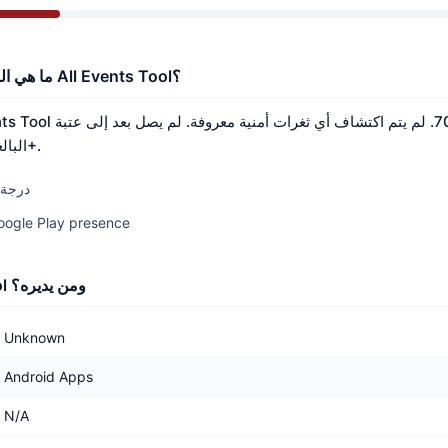
ما هي النتائج الأمنية الرئيسية لـ All Events Tool؟
التحقق من Nerq البالغة 70+.
درجة الأما
الشعبية: 15/100 — lay presence
ما هو All Events Tool ومن يديره؟
Unknown
Android Apps
N/A