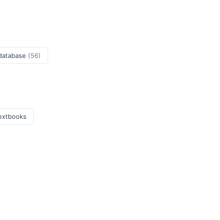
 database
(56)
Textbooks