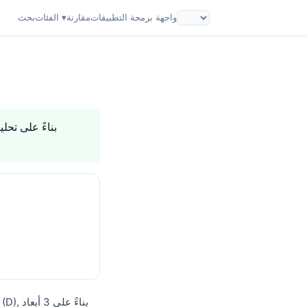
واجهة برمجة التطبيقات
مقارنة
الفئات ▾
بحث
. بناءً على تحليل 2 أبعاد للثقة، ي