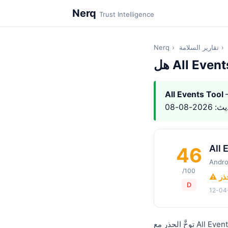
Nerq
Trust Intelligence
›
تقارير السلامة
›
Nerq
All Events Tool
All 
46
Andro
/100
حذر
D
توخَّ الحذر مع All Events Tool. All Events Tool هو تطبيق Android بدرجة ثقة Nerq 46.0/100 (D), بناءً على 3 أبعاد