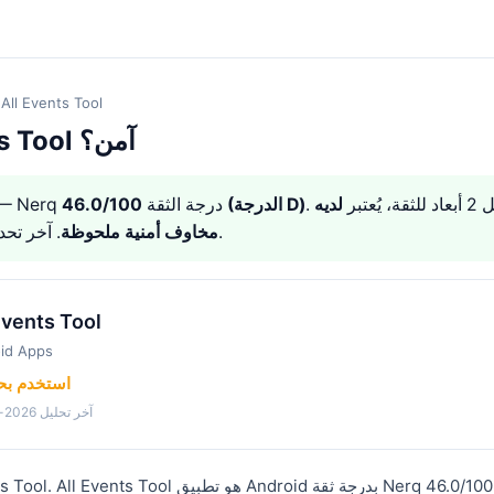
All Events Tool
هل All Events Tool آمن؟
ُعتبر
لديه
46.0/100 (الدرجة D)
— Nerq درجة الثقة
. آخر تحديث: 2026-08-08.
مخاوف أمنية ملحوظة
Events Tool
id Apps
⚠️ استخدم ب
آخر تحليل 2026-04-12