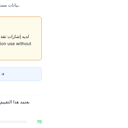
.
بيانات مستقلة. أقل من ال
تقرير الخصوصية →
70