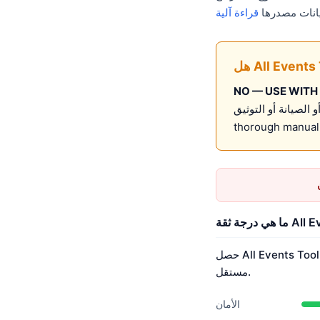
قراءة آلية
NO — USE WITH
ى به لـ production use without
thorough manual 
حصل All Events Tool على درجة ثقة Nerq تبلغ 46.0/100 بدرجة D. يعتمد هذا التقييم على 2 أبعاد مُقاسة بشكل
مستقل.
الأمان