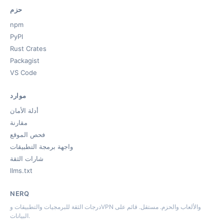
حزم
npm
PyPI
Rust Crates
Packagist
VS Code
موارد
أدلة الأمان
مقارنة
فحص الموقع
واجهة برمجة التطبيقات
شارات الثقة
llms.txt
NERQ
درجات الثقة للبرمجيات والتطبيقات وVPN والألعاب والحزم. مستقل. قائم على
البيانات.