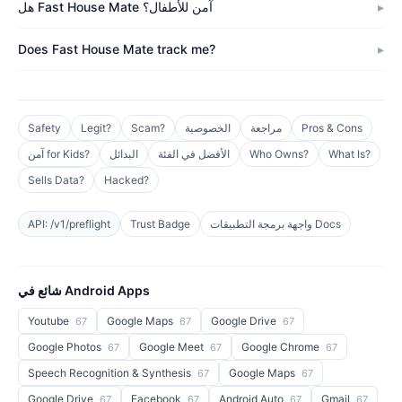
هل Fast House Mate آمن للأطفال؟
Does Fast House Mate track me?
Pros & Cons
مراجعة
الخصوصية
Scam?
Legit?
Safety
What Is?
Who Owns?
الأفضل في الفئة
البدائل
آمن for Kids?
Sells Data?
Hacked?
واجهة برمجة التطبيقات Docs
Trust Badge
API: /v1/preflight
شائع في Android Apps
Youtube
Google Maps
Google Drive
67
67
67
Google Photos
Google Meet
Google Chrome
67
67
67
Speech Recognition & Synthesis
Google Maps
67
67
Google Drive
Facebook
Android Auto
Gmail
67
67
67
67