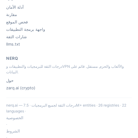
أدلة الأمان
مقارنة
فحص الموقع
واجهة برمجة التطبيقات
شارات الثقة
llms.txt
NERQ
درجات الثقة للبرمجيات والتطبيقات وVPN والألعاب والحزم. مستقل. قائم على
البيانات.
حول
zarq.ai (crypto)
nerq.ai — درجات الثقة لجميع البرمجيات · 7.5M+ entities · 26 registries · 22
languages ·
الخصوصية
·
الشروط
·