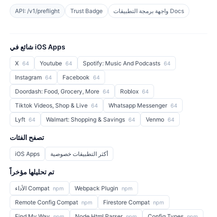
واجهة برمجة التطبيقات Docs
Trust Badge
API: /v1/preflight
شائع في iOS Apps
X
Youtube
Spotify: Music And Podcasts
64
64
64
Instagram
Facebook
64
64
Doordash: Food, Grocery, More
Roblox
64
64
Tiktok Videos, Shop & Live
Whatsapp Messenger
64
64
Lyft
Walmart: Shopping & Savings
Venmo
64
64
64
تصفح الفئات
أكثر التطبيقات خصوصية
iOS Apps
تم تحليلها مؤخراً
Webpack Plugin
الأداء Compat
npm
npm
Remote Config Compat
Firestore Compat
npm
npm
Find My Way
Node Html Parser
Config Types
npm
npm
npm