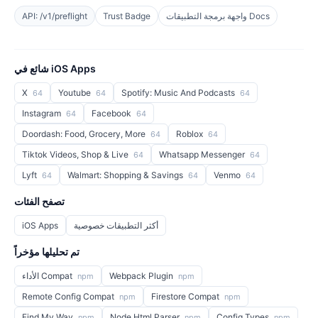
واجهة برمجة التطبيقات Docs
Trust Badge
API: /v1/preflight
شائع في iOS Apps
X
Youtube
Spotify: Music And Podcasts
64
64
64
Instagram
Facebook
64
64
Doordash: Food, Grocery, More
Roblox
64
64
Tiktok Videos, Shop & Live
Whatsapp Messenger
64
64
Lyft
Walmart: Shopping & Savings
Venmo
64
64
64
تصفح الفئات
أكثر التطبيقات خصوصية
iOS Apps
تم تحليلها مؤخراً
Webpack Plugin
الأداء Compat
npm
npm
Remote Config Compat
Firestore Compat
npm
npm
Find My Way
Node Html Parser
Config Types
npm
npm
npm