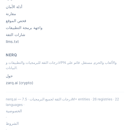
أدلة الأمان
مقارنة
فحص الموقع
واجهة برمجة التطبيقات
شارات الثقة
llms.txt
NERQ
درجات الثقة للبرمجيات والتطبيقات وVPN والألعاب والحزم. مستقل. قائم على
البيانات.
حول
zarq.ai (crypto)
nerq.ai — درجات الثقة لجميع البرمجيات · 7.5M+ entities · 26 registries · 22
languages ·
الخصوصية
·
الشروط
·