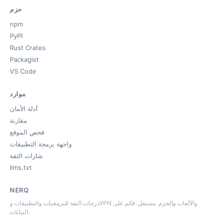
حزم
npm
PyPI
Rust Crates
Packagist
VS Code
موارد
أدلة الأمان
مقارنة
فحص الموقع
واجهة برمجة التطبيقات
شارات الثقة
llms.txt
NERQ
درجات الثقة للبرمجيات والتطبيقات وVPN والألعاب والحزم. مستقل. قائم على
البيانات.