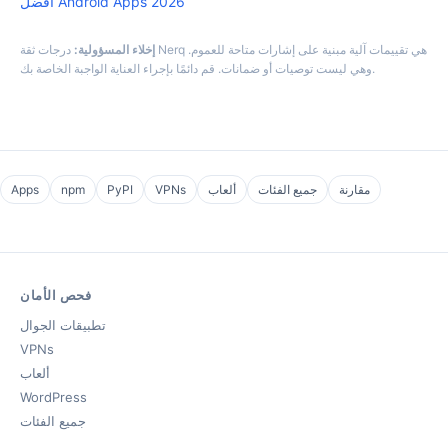
أفضل Android Apps 2026
إخلاء المسؤولية:
درجات ثقة Nerq هي تقييمات آلية مبنية على إشارات متاحة للعموم.
وهي ليست توصيات أو ضمانات. قم دائمًا بإجراء العناية الواجبة الخاصة بك.
مقارنة
جميع الفئات
ألعاب
VPNs
PyPI
npm
Apps
فحص الأمان
تطبيقات الجوال
VPNs
ألعاب
WordPress
جميع الفئات