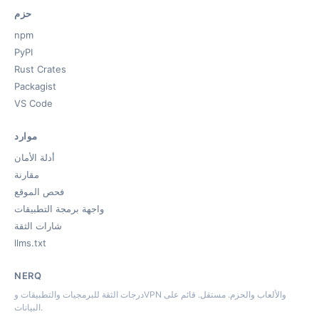
حزم
npm
PyPI
Rust Crates
Packagist
VS Code
موارد
أدلة الأمان
مقارنة
فحص الموقع
واجهة برمجة التطبيقات
شارات الثقة
llms.txt
NERQ
درجات الثقة للبرمجيات والتطبيقات وVPN والألعاب والحزم. مستقل. قائم على
البيانات.