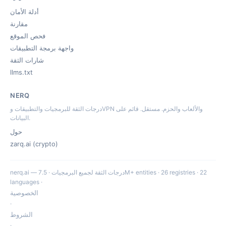
أدلة الأمان
مقارنة
فحص الموقع
واجهة برمجة التطبيقات
شارات الثقة
llms.txt
NERQ
درجات الثقة للبرمجيات والتطبيقات وVPN والألعاب والحزم. مستقل. قائم على
البيانات.
حول
zarq.ai (crypto)
nerq.ai — درجات الثقة لجميع البرمجيات · 7.5M+ entities · 26 registries · 22
languages ·
الخصوصية
·
الشروط
·