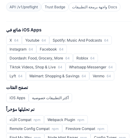
واجهة برمجة التطبيقات Docs
Trust Badge
API: /v1/preflight
شائع في iOS Apps
X
Youtube
Spotify: Music And Podcasts
64
64
64
Instagram
Facebook
64
64
Doordash: Food, Grocery, More
Roblox
64
64
Tiktok Videos, Shop & Live
Whatsapp Messenger
64
64
Lyft
Walmart: Shopping & Savings
Venmo
64
64
64
تصفح الفئات
أكثر التطبيقات خصوصية
iOS Apps
تم تحليلها مؤخراً
Webpack Plugin
الأداء Compat
npm
npm
Remote Config Compat
Firestore Compat
npm
npm
Find My Way
Node Html Parser
Config Types
npm
npm
npm