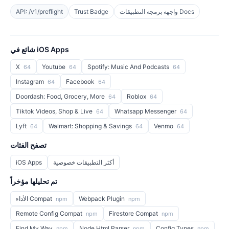
واجهة برمجة التطبيقات Docs
Trust Badge
API: /v1/preflight
شائع في iOS Apps
X
Youtube
Spotify: Music And Podcasts
64
64
64
Instagram
Facebook
64
64
Doordash: Food, Grocery, More
Roblox
64
64
Tiktok Videos, Shop & Live
Whatsapp Messenger
64
64
Lyft
Walmart: Shopping & Savings
Venmo
64
64
64
تصفح الفئات
أكثر التطبيقات خصوصية
iOS Apps
تم تحليلها مؤخراً
Webpack Plugin
الأداء Compat
npm
npm
Remote Config Compat
Firestore Compat
npm
npm
Find My Way
Node Html Parser
Config Types
npm
npm
npm