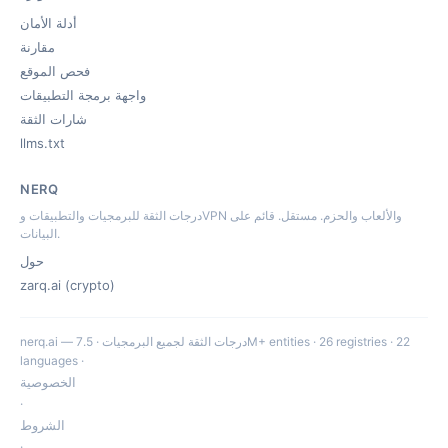
أدلة الأمان
مقارنة
فحص الموقع
واجهة برمجة التطبيقات
شارات الثقة
llms.txt
NERQ
درجات الثقة للبرمجيات والتطبيقات وVPN والألعاب والحزم. مستقل. قائم على
البيانات.
حول
zarq.ai (crypto)
nerq.ai — درجات الثقة لجميع البرمجيات · 7.5M+ entities · 26 registries · 22
languages ·
الخصوصية
·
الشروط
·