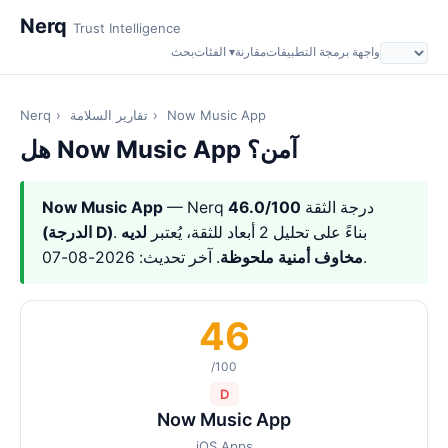
Nerq
Trust Intelligence
واجهة برمجة التطبيقات
مقارنة
الفئات ▾
بحث
Now Music App
›
تقارير السلامة
›
Nerq
هل Now Music App آمن؟
— Nerq درجة الثقة
46.0/100
Now Music App
. بناءً على تحليل 2 أبعاد للثقة، يُعتبر
لديه
(الدرجة D)
. آخر تحديث: 2026-08-07.
مخاوف أمنية ملحوظة
46
/100
D
Now Music App
iOS Apps