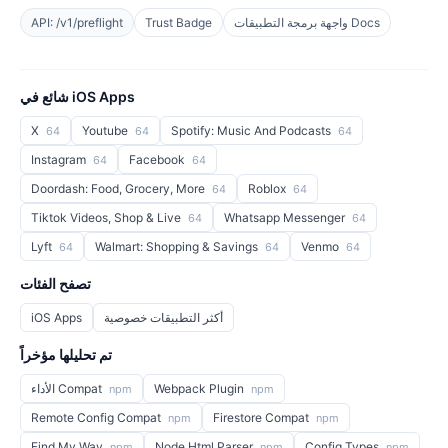
واجهة برمجة التطبيقات Docs
Trust Badge
API: /v1/preflight
شائع في iOS Apps
X
Youtube
Spotify: Music And Podcasts
64
64
64
Instagram
Facebook
64
64
Doordash: Food, Grocery, More
Roblox
64
64
Tiktok Videos, Shop & Live
Whatsapp Messenger
64
64
Lyft
Walmart: Shopping & Savings
Venmo
64
64
64
تصفح الفئات
أكثر التطبيقات خصوصية
iOS Apps
تم تحليلها مؤخراً
Webpack Plugin
الأداء Compat
npm
npm
Remote Config Compat
Firestore Compat
npm
npm
Find My Way
Node Html Parser
Config Types
npm
npm
npm