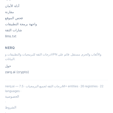
أدلة الأمان
مقارنة
فحص الموقع
واجهة برمجة التطبيقات
شارات الثقة
llms.txt
NERQ
درجات الثقة للبرمجيات والتطبيقات وVPN والألعاب والحزم. مستقل. قائم على
البيانات.
حول
zarq.ai (crypto)
nerq.ai — درجات الثقة لجميع البرمجيات · 7.5M+ entities · 26 registries · 22
languages ·
الخصوصية
·
الشروط
·