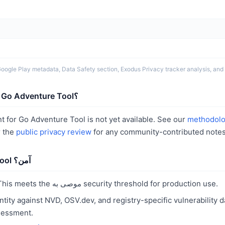
. البيانات من oogle Play metadata, Data Safety section, Exodus Privacy tracker analysis, and user ratings
ما البيانات التي يجمعها Go Adventure Tool؟
methodol
الخصوصية or Go Adventure Tool is not yet available. See our
r the
public privacy review
for any community-contributed notes
هل Go Adventure Tool آمن؟
. This meets the موصى به security threshold for production use.
ntity against NVD, OSV.dev, and registry-specific vulnerability 
sessment.