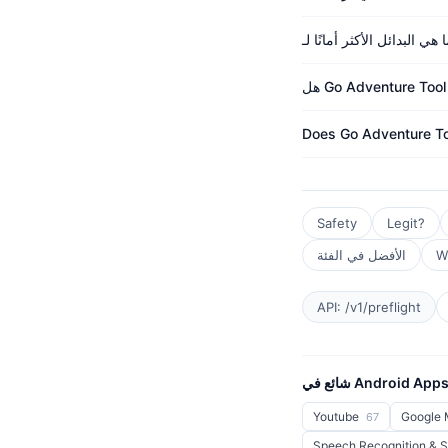
Does Go Adventure To
Safety
Legit?
W
الأفضل في الفئة
API: /v1/preflight
ائع في Android Apps
Youtube
Google
67
Speech Recognition & 