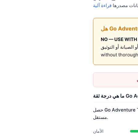
قراءة آلية
NO — USE WITH
N موصى به لـ production use
without thorough
حصل Go Adventure Tool على درجة ثقة Nerq تبلغ 46.0/100 بدرجة D. يعتمد هذا التقييم على 2 أبعاد مُقاسة بشكل
مستقل.
الأمان