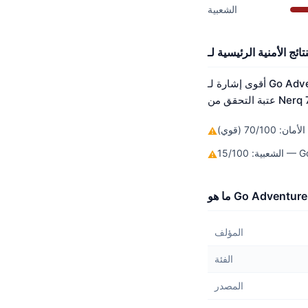
الشعبية
أقوى إشارة لـ Go Adventure Tool هي الأمان بدرجة 70/100. لم يتم اكتشاف أي ثغرات أمنية معروفة. لم يصل بعد إلى
ن: 70/100 (قوي)
⚠
Google P
⚠
المؤلف
الفئة
المصدر