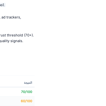
ool
 ad trackers,
ust threshold (70+).
This score is بناء
النتيجة
70/100
60/100