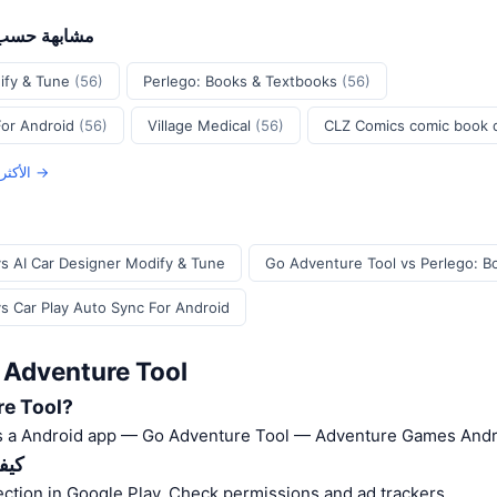
Android مشابهة 
ify & Tune
(56)
Perlego: Books & Textbooks
(56)
For Android
(56)
Village Medical
(56)
CLZ Comics comic book
عرض جميع Android الأكثر أمانًا →
s AI Car Designer Modify & Tune
Go Adventure Tool vs Perlego: B
s Car Play Auto Sync For Android
دليل الأمان: enture Tool
ما هو Tool
s a Android app — Go Adventure Tool — Adventure Games Andr
كيف
مراجعة ction in Google Play. Check permissions and ad trackers