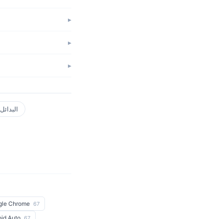
البدائل
gle Chrome
67
oid Auto
67