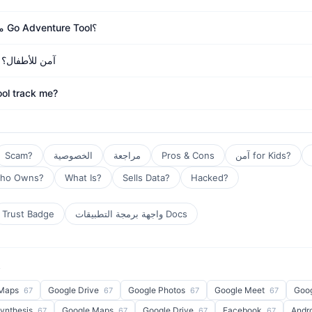
ما هي البدائل الأكثر أمانًا لـ Go Adventure Tool؟
هل Go Adventure Tool آمن للأطفال؟
ol track me?
آمن for Kids?
Pros & Cons
مراجعة
الخصوصية
Scam?
ho Owns?
What Is?
Sells Data?
Hacked?
واجهة برمجة التطبيقات Docs
Trust Badge
ش
 Maps
Google Drive
Google Photos
Google Meet
Goo
67
67
67
67
Synthesis
Google Maps
Google Drive
Facebook
Andr
67
67
67
67