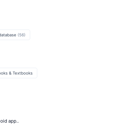
 database
(56)
ooks & Textbooks
oid app..