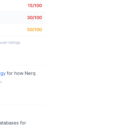
15/100
30/100
50/100
بناءً على 5 أبعاد
ogy
for how Nerq
.
databases for