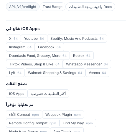
واجهة برمجة التطبيقات Docs
Trust Badge
API: /v1/preflight
شائع في iOS Apps
X
Youtube
Spotify: Music And Podcasts
64
64
64
Instagram
Facebook
64
64
Doordash: Food, Grocery, More
Roblox
64
64
Tiktok Videos, Shop & Live
Whatsapp Messenger
64
64
Lyft
Walmart: Shopping & Savings
Venmo
64
64
64
تصفح الفئات
أكثر التطبيقات خصوصية
iOS Apps
تم تحليلها مؤخراً
Webpack Plugin
الأداء Compat
npm
npm
Remote Config Compat
Find My Way
npm
npm
Node Html Parser
App Check
npm
npm