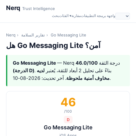
Nerq
Trust Intelligence
واجهة برمجة التطبيقات
مقارنة
الفئات ▾
بحث
Go Messaging Lite
›
تقارير السلامة
›
Nerq
هل Go Messaging Lite آمن؟
— Nerq درجة الثقة
46.0/100
Go Messaging Lite
. بناءً على تحليل 2 أبعاد للثقة، يُعتبر
لديه
(الدرجة D)
. آخر تحديث: 2026-08-10.
مخاوف أمنية ملحوظة
46
/100
D
Go Messaging Lite
iOS Apps