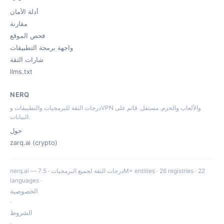
أدلة الأمان
مقارنة
فحص الموقع
واجهة برمجة التطبيقات
شارات الثقة
llms.txt
NERQ
درجات الثقة للبرمجيات والتطبيقات وVPN والألعاب والحزم. مستقل. قائم على
البيانات.
حول
zarq.ai (crypto)
nerq.ai — درجات الثقة لجميع البرمجيات · 7.5M+ entities · 26 registries · 22
languages ·
الخصوصية
·
الشروط
·