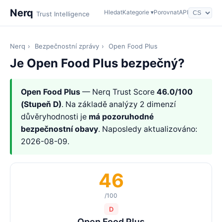
Nerq
Hledat
Kategorie ▾
Porovnat
API
Trust Intelligence
Nerq
›
Bezpečnostní zprávy
›
Open Food Plus
Je Open Food Plus bezpečný?
Open Food Plus
— Nerq Trust Score
46.0/100
(Stupeň D)
. Na základě analýzy 2 dimenzí
důvěryhodnosti je
má pozoruhodné
bezpečnostní obavy
. Naposledy aktualizováno:
2026-08-09.
46
/100
D
Open Food Plus