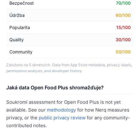
Bezpečnost
70/100
Údržba
60/100
Popularita
15/100
Quality
30/100
Community
50/100
Založeno na 5 dimenzích. Data from App Store metadata, privacy labels,
permissions analysis, and developer history.
Jaká data Open Food Plus shromažďuje?
Soukromí assessment for Open Food Plus is not yet
available. See our
methodology
for how Nerq measures
privacy, or the
public privacy review
for any community-
contributed notes.