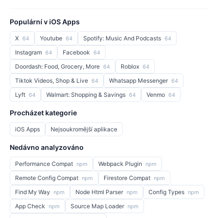
Populární v iOS Apps
X
Youtube
Spotify: Music And Podcasts
64
64
64
Instagram
Facebook
64
64
Doordash: Food, Grocery, More
Roblox
64
64
Tiktok Videos, Shop & Live
Whatsapp Messenger
64
64
Lyft
Walmart: Shopping & Savings
Venmo
64
64
64
Procházet kategorie
iOS Apps
Nejsoukromější aplikace
Nedávno analyzováno
Performance Compat
Webpack Plugin
npm
npm
Remote Config Compat
Firestore Compat
npm
npm
Find My Way
Node Html Parser
Config Types
npm
npm
npm
App Check
Source Map Loader
npm
npm