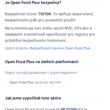
Je Open Food Plus bezpečný?
Bezpečnost score:
70/100
. To splňuje doporučený
bezpečnostní práh pro produkční použití.
Nerq monitoruje tuto entitu oproti NVD, OSV.dev a
databázím zranitelností specifickým pro registry pro
průběžné bezpečnostní hodnocení.
Úplná analýza:
Bezpečnostní zpráva Open Food Plus
Open Food Plus na dalších platformách
Stejný vývojář/společnost v jiných registrech:
Open Food Plus
(android, 46/100)
Jak jsme vypočítali toto skóre
Open Food Plus's trust score of
46.0/100
(D) je