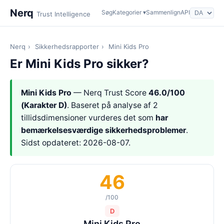
Nerq
Søg
Kategorier ▾
Sammenlign
API
Trust Intelligence
Nerq
›
Sikkerhedsrapporter
›
Mini Kids Pro
Er Mini Kids Pro sikker?
Mini Kids Pro
— Nerq Trust Score
46.0/100
(Karakter D)
. Baseret på analyse af 2
tillidsdimensioner vurderes det som
har
bemærkelsesværdige sikkerhedsproblemer
.
Sidst opdateret: 2026-08-07.
46
/100
D
Mini Kids Pro