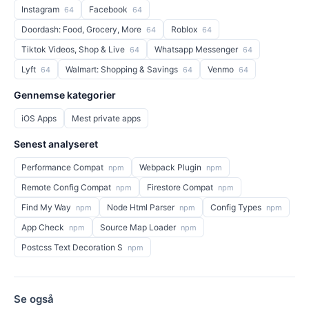
Instagram
Facebook
64
64
Doordash: Food, Grocery, More
Roblox
64
64
Tiktok Videos, Shop & Live
Whatsapp Messenger
64
64
Lyft
Walmart: Shopping & Savings
Venmo
64
64
64
Gennemse kategorier
iOS Apps
Mest private apps
Senest analyseret
Performance Compat
Webpack Plugin
npm
npm
Remote Config Compat
Firestore Compat
npm
npm
Find My Way
Node Html Parser
Config Types
npm
npm
npm
App Check
Source Map Loader
npm
npm
Postcss Text Decoration S
npm
Se også