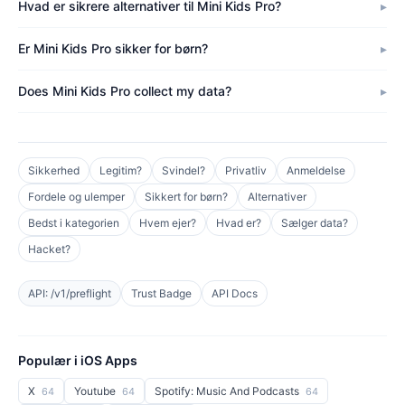
Hvad er sikrere alternativer til Mini Kids Pro?
Er Mini Kids Pro sikker for børn?
Does Mini Kids Pro collect my data?
Sikkerhed
Legitim?
Svindel?
Privatliv
Anmeldelse
Fordele og ulemper
Sikkert for børn?
Alternativer
Bedst i kategorien
Hvem ejer?
Hvad er?
Sælger data?
Hacket?
API: /v1/preflight
Trust Badge
API Docs
Populær i iOS Apps
X
Youtube
Spotify: Music And Podcasts
64
64
64