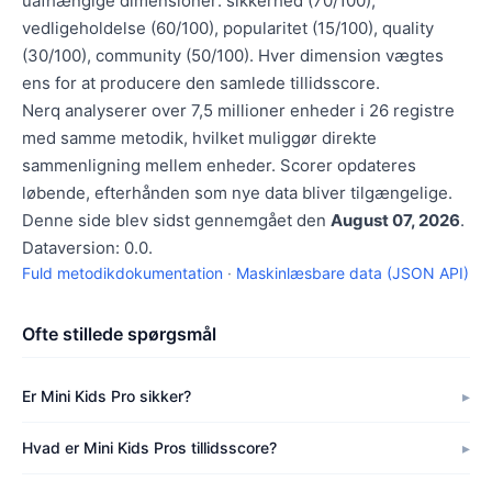
uafhængige dimensioner: sikkerhed (70/100),
vedligeholdelse (60/100), popularitet (15/100), quality
(30/100), community (50/100). Hver dimension vægtes
ens for at producere den samlede tillidsscore.
Nerq analyserer over 7,5 millioner enheder i 26 registre
med samme metodik, hvilket muliggør direkte
sammenligning mellem enheder. Scorer opdateres
løbende, efterhånden som nye data bliver tilgængelige.
Denne side blev sidst gennemgået den
August 07, 2026
.
Dataversion: 0.0.
Fuld metodikdokumentation
·
Maskinlæsbare data (JSON API)
Ofte stillede spørgsmål
Er Mini Kids Pro sikker?
Hvad er Mini Kids Pros tillidsscore?