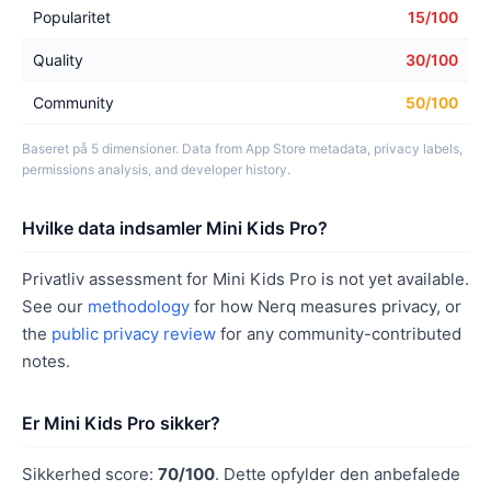
Popularitet
15/100
Quality
30/100
Community
50/100
Baseret på 5 dimensioner. Data from App Store metadata, privacy labels,
permissions analysis, and developer history.
Hvilke data indsamler Mini Kids Pro?
Privatliv assessment for Mini Kids Pro is not yet available.
See our
methodology
for how Nerq measures privacy, or
the
public privacy review
for any community-contributed
notes.
Er Mini Kids Pro sikker?
Sikkerhed score:
70/100
. Dette opfylder den anbefalede