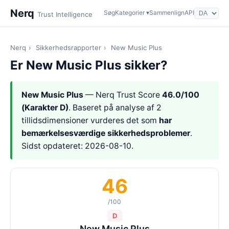
Nerq
Søg
Kategorier ▾
Sammenlign
API
Trust Intelligence
Nerq
›
Sikkerhedsrapporter
›
New Music Plus
Er New Music Plus sikker?
New Music Plus
— Nerq Trust Score
46.0/100
(Karakter D)
. Baseret på analyse af 2
tillidsdimensioner vurderes det som
har
bemærkelsesværdige sikkerhedsproblemer
.
Sidst opdateret: 2026-08-10.
46
/100
D
New Music Plus