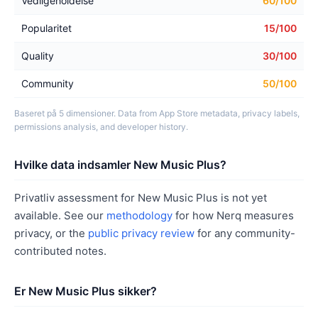
Vedligeholdelse
60/100
Popularitet
15/100
Quality
30/100
Community
50/100
Baseret på 5 dimensioner. Data from App Store metadata, privacy labels,
permissions analysis, and developer history.
Hvilke data indsamler New Music Plus?
Privatliv assessment for New Music Plus is not yet
available. See our
methodology
for how Nerq measures
privacy, or the
public privacy review
for any community-
contributed notes.
Er New Music Plus sikker?