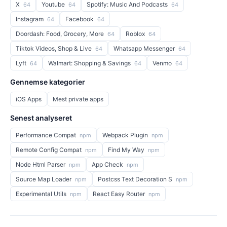
X
Youtube
Spotify: Music And Podcasts
64
64
64
Instagram
Facebook
64
64
Doordash: Food, Grocery, More
Roblox
64
64
Tiktok Videos, Shop & Live
Whatsapp Messenger
64
64
Lyft
Walmart: Shopping & Savings
Venmo
64
64
64
Gennemse kategorier
iOS Apps
Mest private apps
Senest analyseret
Performance Compat
Webpack Plugin
npm
npm
Remote Config Compat
Find My Way
npm
npm
Node Html Parser
App Check
npm
npm
Source Map Loader
Postcss Text Decoration S
npm
npm
Experimental Utils
React Easy Router
npm
npm