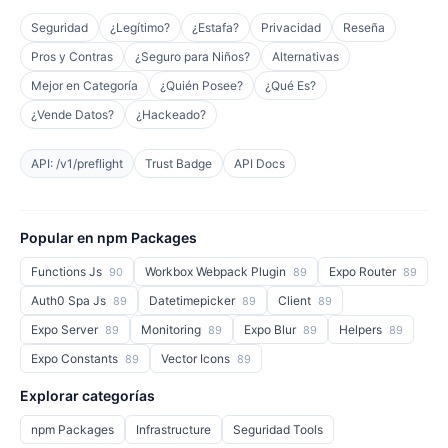
Seguridad
¿Legítimo?
¿Estafa?
Privacidad
Reseña
Pros y Contras
¿Seguro para Niños?
Alternativas
Mejor en Categoría
¿Quién Posee?
¿Qué Es?
¿Vende Datos?
¿Hackeado?
API: /v1/preflight
Trust Badge
API Docs
Popular en npm Packages
Functions Js
Workbox Webpack Plugin
Expo Router
90
89
89
Auth0 Spa Js
Datetimepicker
Client
89
89
89
Expo Server
Monitoring
Expo Blur
Helpers
89
89
89
89
Expo Constants
Vector Icons
89
89
Explorar categorías
npm Packages
Infrastructure
Seguridad Tools