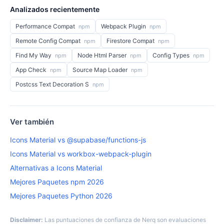
Analizados recientemente
Performance Compat
Webpack Plugin
npm
npm
Remote Config Compat
Firestore Compat
npm
npm
Find My Way
Node Html Parser
Config Types
npm
npm
npm
App Check
Source Map Loader
npm
npm
Postcss Text Decoration S
npm
Ver también
Icons Material vs @supabase/functions-js
Icons Material vs workbox-webpack-plugin
Alternativas a Icons Material
Mejores Paquetes npm 2026
Mejores Paquetes Python 2026
Disclaimer:
Las puntuaciones de confianza de Nerq son evaluaciones