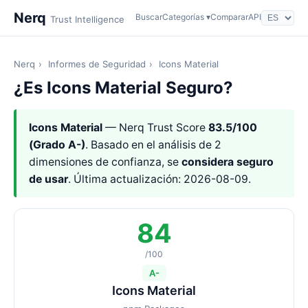
Nerq
Buscar
Categorías ▾
Comparar
API
Trust Intelligence
Nerq
›
Informes de Seguridad
›
Icons Material
¿Es Icons Material Seguro?
Icons Material
— Nerq Trust Score
83.5/100
(Grado A-)
. Basado en el análisis de 2
dimensiones de confianza, se
considera seguro
de usar
. Última actualización: 2026-08-09.
84
/100
A-
Icons Material