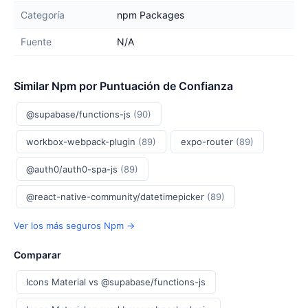
Categoría
npm Packages
Fuente
N/A
Similar Npm por Puntuación de Confianza
@supabase/functions-js
(90)
workbox-webpack-plugin
(89)
expo-router
(89)
@auth0/auth0-spa-js
(89)
@react-native-community/datetimepicker
(89)
Ver los más seguros Npm →
Comparar
Icons Material vs @supabase/functions-js