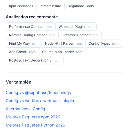
npm Packages
Infrastructure
Seguridad Tools
Analizados recientemente
Performance Compat
Webpack Plugin
npm
npm
Remote Config Compat
Firestore Compat
npm
npm
Find My Way
Node Html Parser
Config Types
npm
npm
npm
App Check
Source Map Loader
npm
npm
Postcss Text Decoration S
npm
Ver también
Config vs @supabase/functions-js
Config vs workbox-webpack-plugin
Alternativas a Config
Mejores Paquetes npm 2026
Mejores Paquetes Python 2026