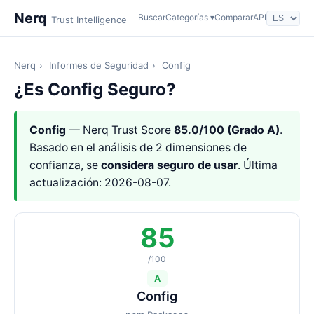
Nerq
Buscar
Categorías ▾
Comparar
API
Trust Intelligence
Nerq
›
Informes de Seguridad
›
Config
¿Es Config Seguro?
Config
— Nerq Trust Score
85.0/100 (Grado A)
.
Basado en el análisis de 2 dimensiones de
confianza, se
considera seguro de usar
. Última
actualización: 2026-08-07.
85
/100
A
Config