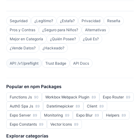
Seguridad
¿Legítimo?
¿Estafa?
Privacidad
Reseña
Pros y Contras
¿Seguro para Niños?
Alternativas
Mejor en Categoría
¿Quién Posee?
¿Qué Es?
¿Vende Datos?
¿Hackeado?
API: /v1/preflight
Trust Badge
API Docs
Popular en npm Packages
Functions Js
Workbox Webpack Plugin
Expo Router
90
89
89
Auth0 Spa Js
Datetimepicker
Client
89
89
89
Expo Server
Monitoring
Expo Blur
Helpers
89
89
89
89
Expo Constants
Vector Icons
89
89
Explorar categorías