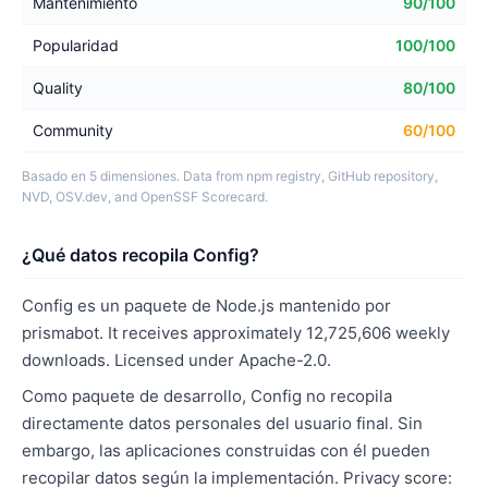
Mantenimiento
90/100
Popularidad
100/100
Quality
80/100
Community
60/100
Basado en 5 dimensiones. Data from npm registry, GitHub repository,
NVD, OSV.dev, and OpenSSF Scorecard.
¿Qué datos recopila Config?
Config es un paquete de Node.js mantenido por
prismabot. It receives approximately 12,725,606 weekly
downloads. Licensed under Apache-2.0.
Como paquete de desarrollo, Config no recopila
directamente datos personales del usuario final. Sin
embargo, las aplicaciones construidas con él pueden
recopilar datos según la implementación. Privacy score: