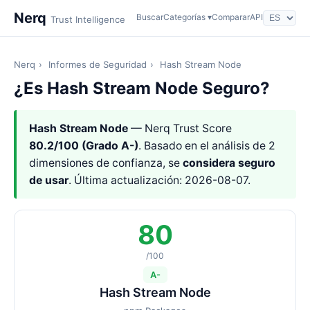
Nerq
Buscar
Categorías ▾
Comparar
API
Trust Intelligence
Nerq
›
Informes de Seguridad
›
Hash Stream Node
¿Es Hash Stream Node Seguro?
Hash Stream Node
— Nerq Trust Score
80.2/100 (Grado A-)
. Basado en el análisis de 2
dimensiones de confianza, se
considera seguro
de usar
. Última actualización: 2026-08-07.
80
/100
A-
Hash Stream Node