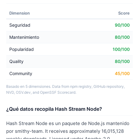
Dimension
Score
Seguridad
90/100
Mantenimiento
80/100
Popularidad
100/100
Quality
80/100
Community
45/100
Basado en 5 dimensiones. Data from npm registry, GitHub repository,
NVD, OSV.dev, and OpenSSF Scorecard.
¿Qué datos recopila Hash Stream Node?
Hash Stream Node es un paquete de Node.js mantenido
por smithy-team. It receives approximately 16,015,128
weekly downloads. Licensed under Apache-2.0.