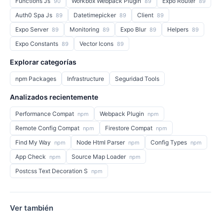
Functions Js
Workbox Webpack Plugin
Expo Router
90
89
89
Auth0 Spa Js
Datetimepicker
Client
89
89
89
Expo Server
Monitoring
Expo Blur
Helpers
89
89
89
89
Expo Constants
Vector Icons
89
89
Explorar categorías
npm Packages
Infrastructure
Seguridad Tools
Analizados recientemente
Performance Compat
Webpack Plugin
npm
npm
Remote Config Compat
Firestore Compat
npm
npm
Find My Way
Node Html Parser
Config Types
npm
npm
npm
App Check
Source Map Loader
npm
npm
Postcss Text Decoration S
npm
Ver también