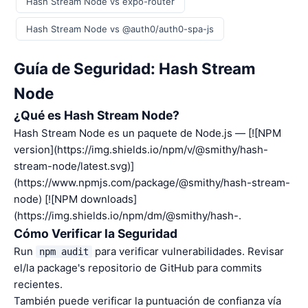
Hash Stream Node vs expo-router
Hash Stream Node vs @auth0/auth0-spa-js
Guía de Seguridad: Hash Stream
Node
¿Qué es Hash Stream Node?
Hash Stream Node es un paquete de Node.js — [![NPM
version](https://img.shields.io/npm/v/@smithy/hash-
stream-node/latest.svg)]
(https://www.npmjs.com/package/@smithy/hash-stream-
node) [![NPM downloads]
(https://img.shields.io/npm/dm/@smithy/hash-.
Cómo Verificar la Seguridad
Run
para verificar vulnerabilidades. Revisar
npm audit
el/la package's repositorio de GitHub para commits
recientes.
También puede verificar la puntuación de confianza vía