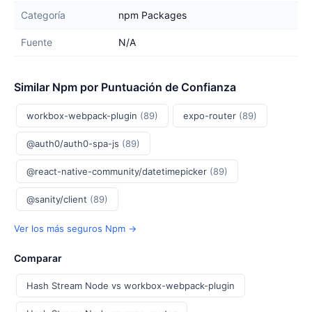
Categoría
npm Packages
Fuente
N/A
Similar Npm por Puntuación de Confianza
workbox-webpack-plugin
(89)
expo-router
(89)
@auth0/auth0-spa-js
(89)
@react-native-community/datetimepicker
(89)
@sanity/client
(89)
Ver los más seguros Npm →
Comparar
Hash Stream Node vs workbox-webpack-plugin