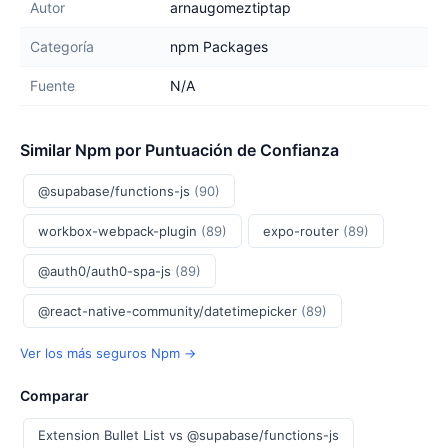
Autor
arnaugomeztiptap
Categoría
npm Packages
Fuente
N/A
Similar Npm por Puntuación de Confianza
@supabase/functions-js
(90)
workbox-webpack-plugin
(89)
expo-router
(89)
@auth0/auth0-spa-js
(89)
@react-native-community/datetimepicker
(89)
Ver los más seguros Npm →
Comparar
Extension Bullet List vs @supabase/functions-js