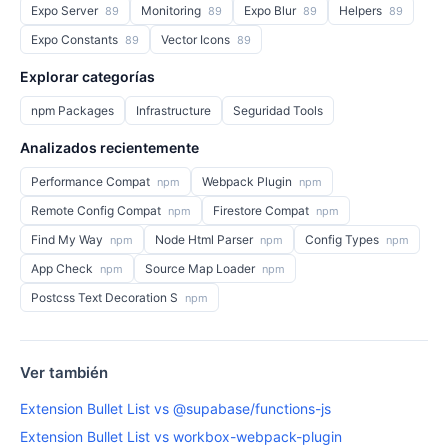
Expo Server
Monitoring
Expo Blur
Helpers
89
89
89
89
Expo Constants
Vector Icons
89
89
Explorar categorías
npm Packages
Infrastructure
Seguridad Tools
Analizados recientemente
Performance Compat
Webpack Plugin
npm
npm
Remote Config Compat
Firestore Compat
npm
npm
Find My Way
Node Html Parser
Config Types
npm
npm
npm
App Check
Source Map Loader
npm
npm
Postcss Text Decoration S
npm
Ver también
Extension Bullet List vs @supabase/functions-js
Extension Bullet List vs workbox-webpack-plugin