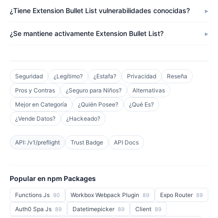
¿Tiene Extension Bullet List vulnerabilidades conocidas?
¿Se mantiene activamente Extension Bullet List?
Seguridad
¿Legítimo?
¿Estafa?
Privacidad
Reseña
Pros y Contras
¿Seguro para Niños?
Alternativas
Mejor en Categoría
¿Quién Posee?
¿Qué Es?
¿Vende Datos?
¿Hackeado?
API: /v1/preflight
Trust Badge
API Docs
Popular en npm Packages
Functions Js
Workbox Webpack Plugin
Expo Router
90
89
89
Auth0 Spa Js
Datetimepicker
Client
89
89
89