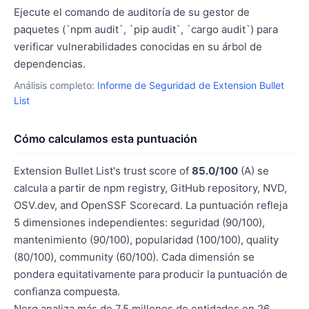
Ejecute el comando de auditoría de su gestor de
paquetes (`npm audit`, `pip audit`, `cargo audit`) para
verificar vulnerabilidades conocidas en su árbol de
dependencias.
Análisis completo:
Informe de Seguridad de Extension Bullet
List
Cómo calculamos esta puntuación
Extension Bullet List's trust score of
85.0/100
(A) se
calcula a partir de npm registry, GitHub repository, NVD,
OSV.dev, and OpenSSF Scorecard. La puntuación refleja
5 dimensiones independientes: seguridad (90/100),
mantenimiento (90/100), popularidad (100/100), quality
(80/100), community (60/100). Cada dimensión se
pondera equitativamente para producir la puntuación de
confianza compuesta.
Nerq analiza más de 7,5 millones de entidades en 26