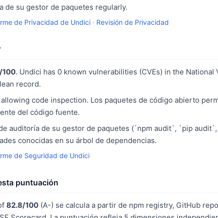
 de su gestor de paquetes regularly.
orme de Privacidad de Undici
·
Revisión de Privacidad
?
/100
. Undici has 0 known vulnerabilities (CVEs) in the National 
clean record.
allowing code inspection. Los paquetes de código abierto perm
ente del código fuente.
e auditoría de su gestor de paquetes (`npm audit`, `pip audit`,
idades conocidas en su árbol de dependencias.
orme de Seguridad de Undici
sta puntuación
of
82.8/100
(A-) se calcula a partir de npm registry, GitHub repo
F Scorecard. La puntuación refleja 5 dimensiones independien