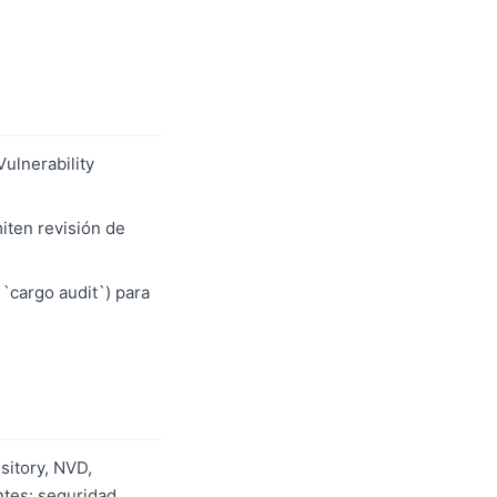
Vulnerability
iten revisión de
 `cargo audit`) para
sitory, NVD,
tes: seguridad