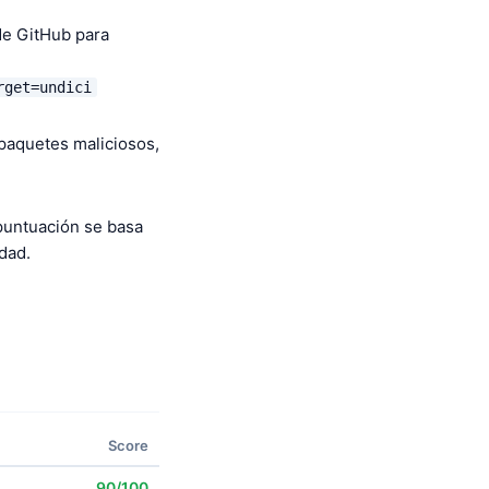
 de GitHub para
rget=undici
 paquetes maliciosos,
puntuación se basa
dad.
Score
90/100