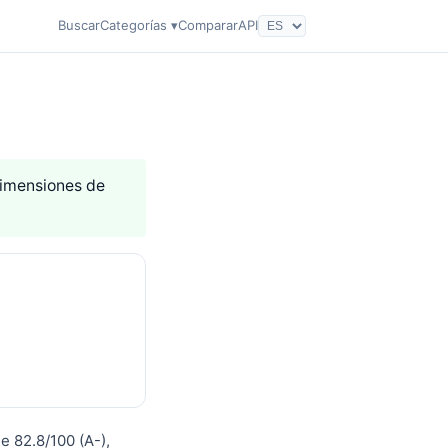
Buscar
Categorías ▾
Comparar
API
 dimensiones de
e 82.8/100 (A-),