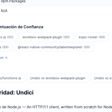
npm Packages
N/A
untuación de Confianza
s-js
(90)
workbox-webpack-plugin
(89)
expo-router
(89)
js
(89)
@react-native-community/datetimepicker
(89)
Npm →
/functions-js
Undici vs workbox-webpack-plugin
Undici vs 
idad: Undici
 de Node.js — An HTTP/1.1 client, written from scratch for Node