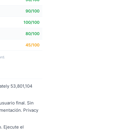
90/100
100/100
80/100
45/100
rd.
ately 53,801,104
suario final. Sin
ementación. Privacy
. Ejecute el