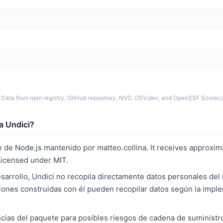
 Data from npm registry, GitHub repository, NVD, OSV.dev, and OpenSSF Scoreca
a Undici?
 de Node.js mantenido por matteo.collina. It receives approxim
icensed under MIT.
rrollo, Undici no recopila directamente datos personales del u
iones construidas con él pueden recopilar datos según la impl
ias del paquete para posibles riesgos de cadena de suministro