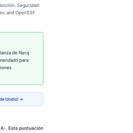
ucción. Seguridad:
.dev, and OpenSSF
fianza de Nerq
omendado para
ciones
de Undici →
 A-. Esta puntuación