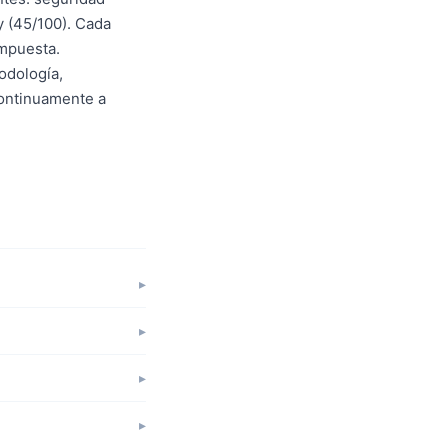
y (45/100). Cada
ompuesta.
odología,
continuamente a