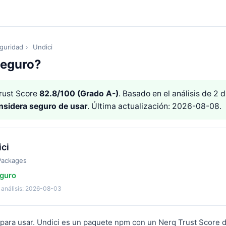
guridad
›
Undici
Seguro?
rust Score
82.8/100 (Grado A-)
. Basado en el análisis de 2
nsidera seguro de usar
. Última actualización: 2026-08-08.
ci
Packages
guro
 análisis: 2026-08-03
 para usar. Undici es un paquete npm con un Nerq Trust Score d