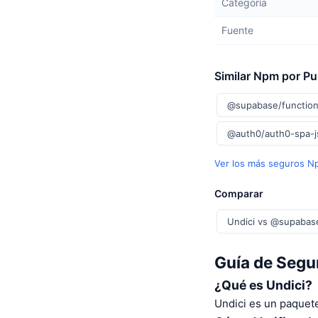
Categoría
Fuente
Similar Npm por P
@supabase/function
@auth0/auth0-spa-
Ver los más seguros 
Comparar
Undici vs @supabase
Guía de Segur
¿Qué es Undici?
Undici es un paquete