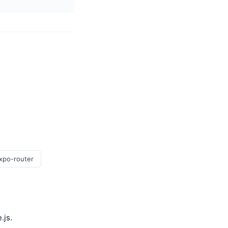
expo-router
.js.