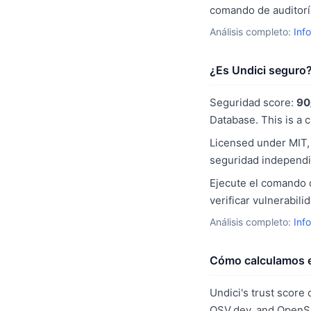
comando de auditoría
Análisis completo:
Inf
¿Es Undici seguro
Seguridad score:
90
Database. This is a 
Licensed under MIT, 
seguridad independi
Ejecute el comando d
verificar vulnerabil
Análisis completo:
Inf
Cómo calculamos e
Undici's trust score 
OSV.dev, and OpenSS