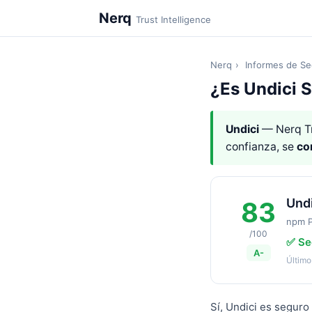
Nerq
Trust Intelligence
Nerq
›
Informes de Se
¿Es Undici 
Undici
— Nerq T
confianza, se
co
Undi
83
npm 
/100
✅ Se
A-
Último
Sí, Undici es seguro