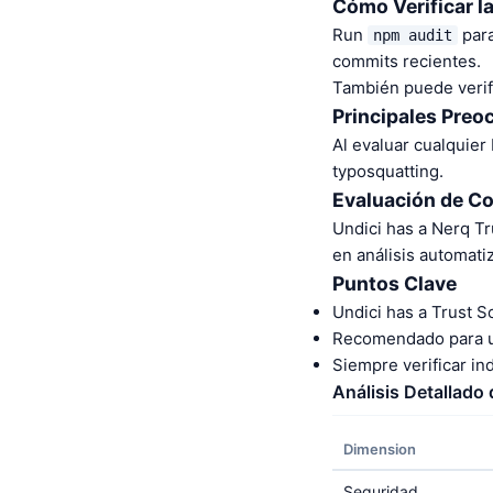
Cómo Verificar l
Run
para
npm audit
commits recientes.
También puede verifi
Principales Preo
Al evaluar cualquier
typosquatting.
Evaluación de C
Undici has a Nerq T
en análisis automat
Puntos Clave
Undici has a Trust S
Recomendado para us
Siempre verificar i
Análisis Detallado
Dimension
Seguridad