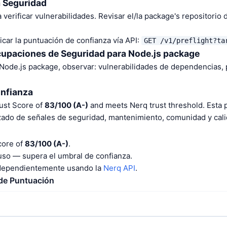
a Seguridad
 verificar vulnerabilidades. Revisar el/la package's repositorio
car la puntuación de confianza vía API:
GET /v1/preflight?ta
cupaciones de Seguridad para Node.js package
 Node.js package, observar: vulnerabilidades de dependencias,
onfianza
rust Score of
83/100 (A-)
and meets Nerq trust threshold. Esta 
izado de señales de seguridad, mantenimiento, comunidad y cali
core of
83/100 (A-)
.
o — supera el umbral de confianza.
ndependientemente usando la
Nerq API
.
 de Puntuación