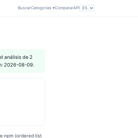
Buscar
Categorías ▾
Comparar
API
l análisis de 2
ón: 2026-08-09.
e npm (ordered list