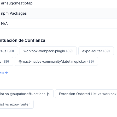
arnaugomeztiptap
npm Packages
N/A
untuación de Confianza
s-js
(90)
workbox-webpack-plugin
(89)
expo-router
(89)
js
(89)
@react-native-community/datetimepicker
(89)
Npm →
ist vs @supabase/functions-js
Extension Ordered List vs workbo
ist vs expo-router