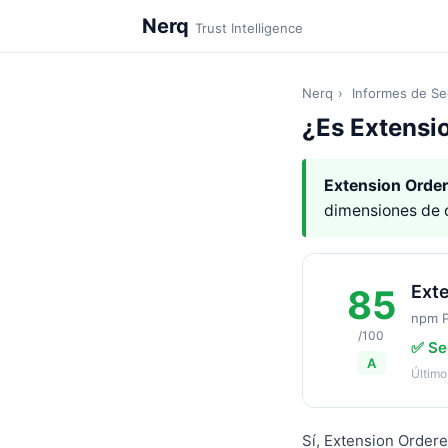
Nerq
Trust Intelligence
Nerq
›
Informes de Se
¿Es Extensi
Extension Order
dimensiones de 
Exte
85
npm 
/100
✅ Se
A
Último
Sí, Extension Ordere