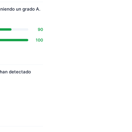
eniendo un grado A.
90
100
 han detectado