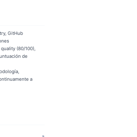
try, GitHub
iones
quality (80/100),
puntuación de
odología,
continuamente a