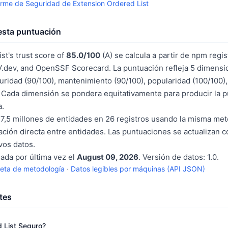
orme de Seguridad de Extension Ordered List
sta puntuación
st's trust score of
85.0/100
(A) se calcula a partir de npm regis
V.dev, and OpenSSF Scorecard. La puntuación refleja 5 dimens
ridad (90/100), mantenimiento (90/100), popularidad (100/100), 
 Cada dimensión se pondera equitativamente para producir la 
a.
7,5 millones de entidades en 26 registros usando la misma met
ción directa entre entidades. Las puntuaciones se actualizan 
os datos.
sada por última vez el
August 09, 2026
. Versión de datos: 1.0.
eta de metodología
·
Datos legibles por máquinas (API JSON)
tes
 List Seguro?