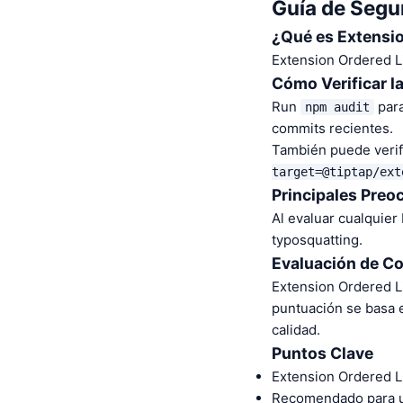
Guía de Segur
¿Qué es Extensio
Extension Ordered Li
Cómo Verificar l
Run
para
npm audit
commits recientes.
También puede verifi
target=@tiptap/ext
Principales Preo
Al evaluar cualquier
typosquatting.
Evaluación de C
Extension Ordered L
puntuación se basa 
calidad.
Puntos Clave
Extension Ordered Li
Recomendado para us