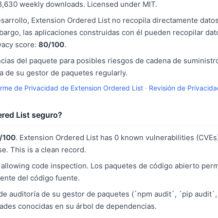
8,630 weekly downloads. Licensed under MIT.
arrollo, Extension Ordered List no recopila directamente dato
mbargo, las aplicaciones construidas con él pueden recopilar dat
vacy score:
80/100
.
ias del paquete para posibles riesgos de cadena de suministro
 de su gestor de paquetes regularly.
orme de Privacidad de Extension Ordered List
·
Revisión de Privacid
red List seguro?
/100
. Extension Ordered List has 0 known vulnerabilities (CVEs)
e. This is a clean record.
allowing code inspection. Los paquetes de código abierto perm
ente del código fuente.
e auditoría de su gestor de paquetes (`npm audit`, `pip audit`,
idades conocidas en su árbol de dependencias.