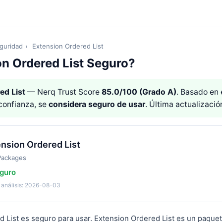
guridad
›
Extension Ordered List
on Ordered List Seguro?
ed List
— Nerq Trust Score
85.0/100 (Grado A)
. Basado en e
confianza, se
considera seguro de usar
. Última actualizaci
nsion Ordered List
Packages
guro
 análisis: 2026-08-03
d List es seguro para usar. Extension Ordered List es un paquet