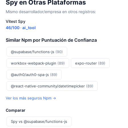
Spy en Otras Plataformas
Mismo desarrollador/empresa en otros registros:
Vitest Spy
46/100 · ai_tool
Similar Npm por Puntuación de Confianza
@supabase/functions-js
(90)
workbox-webpack-plugin
(89)
expo-router
(89)
@auth0/auth0-spa-js
(89)
@react-native-community/datetimepicker
(89)
Ver los más seguros Npm →
Comparar
Spy vs @supabase/functions-js