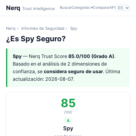
Nerq
Buscar
Categorías ▾
Comparar
API
Trust Intelligence
Nerq
›
Informes de Seguridad
›
Spy
¿Es Spy Seguro?
Spy
— Nerq Trust Score
85.0/100 (Grado A)
.
Basado en el análisis de 2 dimensiones de
confianza, se
considera seguro de usar
. Última
actualización: 2026-08-07.
85
/100
A
Spy