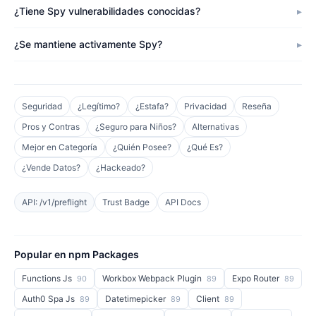
¿Tiene Spy vulnerabilidades conocidas?
¿Se mantiene activamente Spy?
Seguridad
¿Legítimo?
¿Estafa?
Privacidad
Reseña
Pros y Contras
¿Seguro para Niños?
Alternativas
Mejor en Categoría
¿Quién Posee?
¿Qué Es?
¿Vende Datos?
¿Hackeado?
API: /v1/preflight
Trust Badge
API Docs
Popular en npm Packages
Functions Js
Workbox Webpack Plugin
Expo Router
90
89
89
Auth0 Spa Js
Datetimepicker
Client
89
89
89