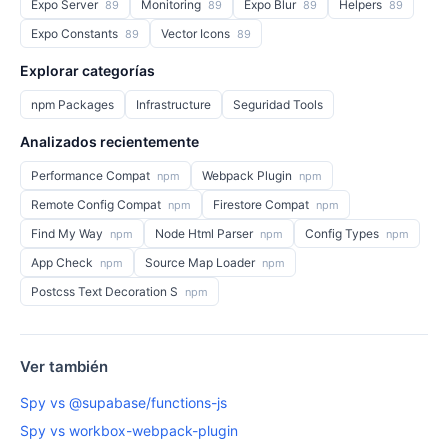
Expo Server
Monitoring
Expo Blur
Helpers
89
89
89
89
Expo Constants
Vector Icons
89
89
Explorar categorías
npm Packages
Infrastructure
Seguridad Tools
Analizados recientemente
Performance Compat
Webpack Plugin
npm
npm
Remote Config Compat
Firestore Compat
npm
npm
Find My Way
Node Html Parser
Config Types
npm
npm
npm
App Check
Source Map Loader
npm
npm
Postcss Text Decoration S
npm
Ver también
Spy vs @supabase/functions-js
Spy vs workbox-webpack-plugin