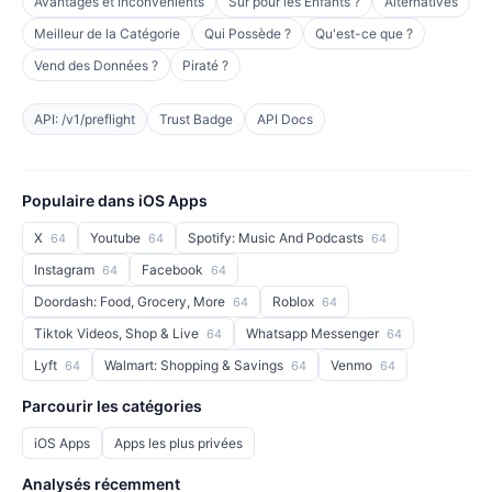
Avantages et Inconvénients
Sûr pour les Enfants ?
Alternatives
Meilleur de la Catégorie
Qui Possède ?
Qu'est-ce que ?
Vend des Données ?
Piraté ?
API: /v1/preflight
Trust Badge
API Docs
Populaire dans iOS Apps
X
Youtube
Spotify: Music And Podcasts
64
64
64
Instagram
Facebook
64
64
Doordash: Food, Grocery, More
Roblox
64
64
Tiktok Videos, Shop & Live
Whatsapp Messenger
64
64
Lyft
Walmart: Shopping & Savings
Venmo
64
64
64
Parcourir les catégories
iOS Apps
Apps les plus privées
Analysés récemment