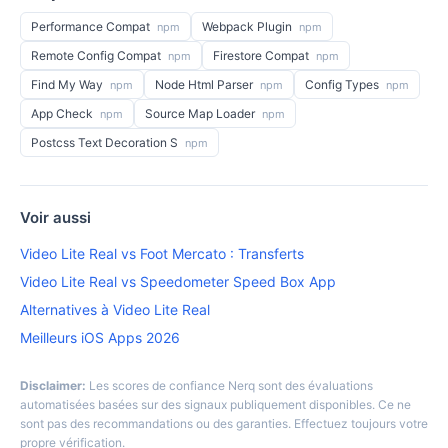
Performance Compat
Webpack Plugin
npm
npm
Remote Config Compat
Firestore Compat
npm
npm
Find My Way
Node Html Parser
Config Types
npm
npm
npm
App Check
Source Map Loader
npm
npm
Postcss Text Decoration S
npm
Voir aussi
Video Lite Real vs Foot Mercato : Transferts
Video Lite Real vs Speedometer Speed Box App
Alternatives à Video Lite Real
Meilleurs iOS Apps 2026
Disclaimer:
Les scores de confiance Nerq sont des évaluations
automatisées basées sur des signaux publiquement disponibles. Ce ne
sont pas des recommandations ou des garanties. Effectuez toujours votre
propre vérification.