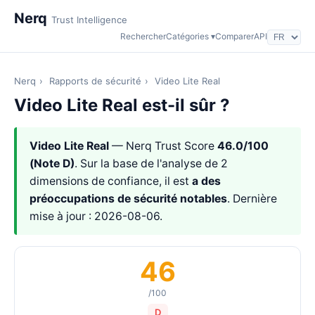
Nerq
Trust Intelligence
Rechercher
Catégories ▾
Comparer
API
Nerq
›
Rapports de sécurité
›
Video Lite Real
Video Lite Real est-il sûr ?
Video Lite Real
— Nerq Trust Score
46.0/100
(Note D)
. Sur la base de l'analyse de 2
dimensions de confiance, il est
a des
préoccupations de sécurité notables
. Dernière
mise à jour : 2026-08-06.
46
/100
D