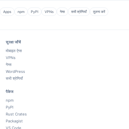
Apps
npm
PyPI
VPNs
गेम्स
सभी श्रेणियाँ
तुलना करें
सुरक्षा जाँचें
मोबाइल ऐप्स
VPNs
गेम्स
WordPress
सभी श्रेणियाँ
पैकेज
npm
PyPI
Rust Crates
Packagist
VS Code