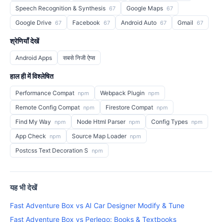
Speech Recognition & Synthesis
Google Maps
67
67
Google Drive
Facebook
Android Auto
Gmail
67
67
67
67
श्रेणियाँ देखें
Android Apps
सबसे निजी ऐप्स
हाल ही में विश्लेषित
Performance Compat
Webpack Plugin
npm
npm
Remote Config Compat
Firestore Compat
npm
npm
Find My Way
Node Html Parser
Config Types
npm
npm
npm
App Check
Source Map Loader
npm
npm
Postcss Text Decoration S
npm
यह भी देखें
Fast Adventure Box vs AI Car Designer Modify & Tune
Fast Adventure Box vs Perlego: Books & Textbooks