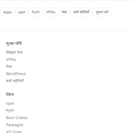
Apps
npm
PyPI
VPNs
गेम्स
सभी श्रेणियाँ
तुलना करें
सुरक्षा जाँचें
मोबाइल ऐप्स
VPNs
गेम्स
WordPress
सभी श्रेणियाँ
पैकेज
npm
PyPI
Rust Crates
Packagist
VS Code