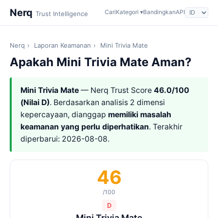
Nerq
Cari
Kategori ▾
Bandingkan
API
Trust Intelligence
Nerq
›
Laporan Keamanan
›
Mini Trivia Mate
Apakah Mini Trivia Mate Aman?
Mini Trivia Mate
— Nerq Trust Score
46.0/100
(Nilai D)
. Berdasarkan analisis 2 dimensi
kepercayaan, dianggap
memiliki masalah
keamanan yang perlu diperhatikan
. Terakhir
diperbarui: 2026-08-08.
46
/100
D
Mini Trivia Mate