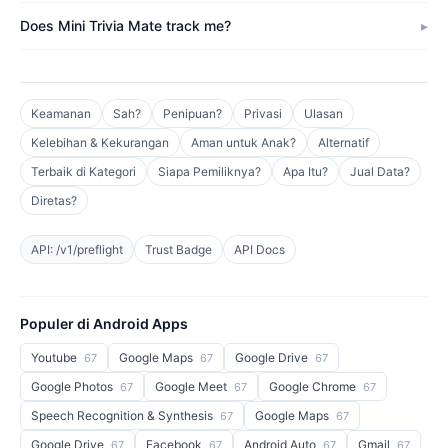
Does Mini Trivia Mate track me?
Keamanan
Sah?
Penipuan?
Privasi
Ulasan
Kelebihan & Kekurangan
Aman untuk Anak?
Alternatif
Terbaik di Kategori
Siapa Pemiliknya?
Apa Itu?
Jual Data?
Diretas?
API: /v1/preflight
Trust Badge
API Docs
Populer di Android Apps
Youtube
Google Maps
Google Drive
67
67
67
Google Photos
Google Meet
Google Chrome
67
67
67
Speech Recognition & Synthesis
Google Maps
67
67
Google Drive
Facebook
Android Auto
Gmail
67
67
67
67