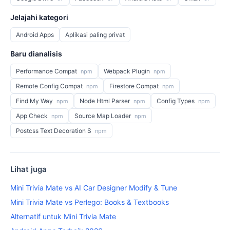
Jelajahi kategori
Android Apps
Aplikasi paling privat
Baru dianalisis
Performance Compat
Webpack Plugin
npm
npm
Remote Config Compat
Firestore Compat
npm
npm
Find My Way
Node Html Parser
Config Types
npm
npm
npm
App Check
Source Map Loader
npm
npm
Postcss Text Decoration S
npm
Lihat juga
Mini Trivia Mate vs AI Car Designer Modify & Tune
Mini Trivia Mate vs Perlego: Books & Textbooks
Alternatif untuk Mini Trivia Mate