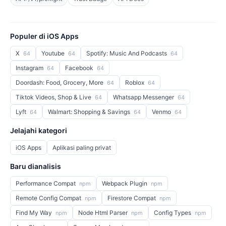
Populer di iOS Apps
X
Youtube
Spotify: Music And Podcasts
64
64
64
Instagram
Facebook
64
64
Doordash: Food, Grocery, More
Roblox
64
64
Tiktok Videos, Shop & Live
Whatsapp Messenger
64
64
Lyft
Walmart: Shopping & Savings
Venmo
64
64
64
Jelajahi kategori
iOS Apps
Aplikasi paling privat
Baru dianalisis
Performance Compat
Webpack Plugin
npm
npm
Remote Config Compat
Firestore Compat
npm
npm
Find My Way
Node Html Parser
Config Types
npm
npm
npm