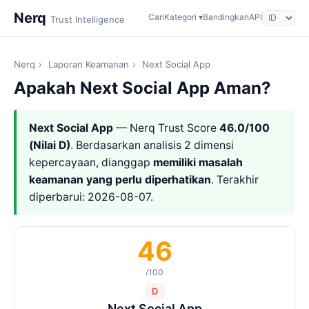
Nerq
Cari
Kategori ▾
Bandingkan
API
Trust Intelligence
Nerq
›
Laporan Keamanan
›
Next Social App
Apakah Next Social App Aman?
Next Social App
— Nerq Trust Score
46.0/100
(Nilai D)
. Berdasarkan analisis 2 dimensi
kepercayaan, dianggap
memiliki masalah
keamanan yang perlu diperhatikan
. Terakhir
diperbarui: 2026-08-07.
46
/100
D
Next Social App