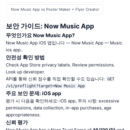
Now Music App vs Poster Maker + Flyer Creator
보안 가이드: Now Music App
무엇인가요 Now Music App?
Now Music App iOS 앱입니다 — Now Music App — Music
ios app..
안전성 확인 방법
Check App Store privacy labels. Review permissions.
Look up developer.
API를 통해 신뢰 점수를 직접 확인할 수도 있습니다:
GET
/v1/preflight?target=Now Music App
주요 보안 문제: iOS app
평가 시 다음을 확인하세요: iOS app, 주의 사항: excessive
permissions, data collection, in-app purchases, age
appropriateness.
신뢰 평가
Now Music App has a Nerq Trust Score of
46/100 (D)
and