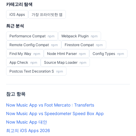
카테고리 탐색
iOS Apps
가장 프라이빗한 앱
최근 분석
Performance Compat
Webpack Plugin
npm
npm
Remote Config Compat
Firestore Compat
npm
npm
Find My Way
Node Html Parser
Config Types
npm
npm
npm
App Check
Source Map Loader
npm
npm
Postcss Text Decoration S
npm
참고 항목
Now Music App vs Foot Mercato : Transferts
Now Music App vs Speedometer Speed Box App
Now Music App 대안
최고의 iOS Apps 2026