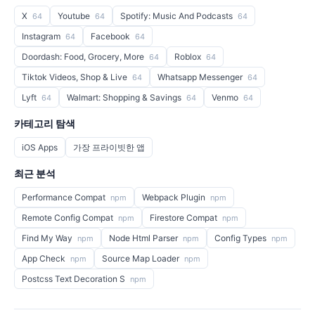
X
Youtube
Spotify: Music And Podcasts
64
64
64
Instagram
Facebook
64
64
Doordash: Food, Grocery, More
Roblox
64
64
Tiktok Videos, Shop & Live
Whatsapp Messenger
64
64
Lyft
Walmart: Shopping & Savings
Venmo
64
64
64
카테고리 탐색
iOS Apps
가장 프라이빗한 앱
최근 분석
Performance Compat
Webpack Plugin
npm
npm
Remote Config Compat
Firestore Compat
npm
npm
Find My Way
Node Html Parser
Config Types
npm
npm
npm
App Check
Source Map Loader
npm
npm
Postcss Text Decoration S
npm