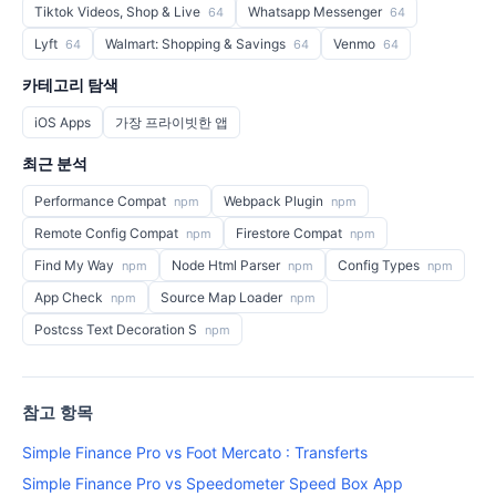
Tiktok Videos, Shop & Live
Whatsapp Messenger
64
64
Lyft
Walmart: Shopping & Savings
Venmo
64
64
64
카테고리 탐색
iOS Apps
가장 프라이빗한 앱
최근 분석
Performance Compat
Webpack Plugin
npm
npm
Remote Config Compat
Firestore Compat
npm
npm
Find My Way
Node Html Parser
Config Types
npm
npm
npm
App Check
Source Map Loader
npm
npm
Postcss Text Decoration S
npm
참고 항목
Simple Finance Pro vs Foot Mercato : Transferts
Simple Finance Pro vs Speedometer Speed Box App