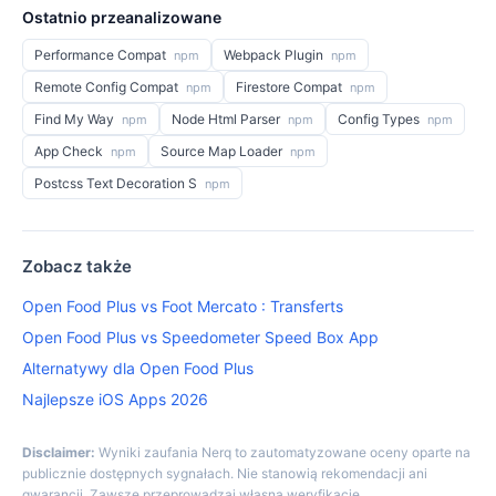
Ostatnio przeanalizowane
Performance Compat
Webpack Plugin
npm
npm
Remote Config Compat
Firestore Compat
npm
npm
Find My Way
Node Html Parser
Config Types
npm
npm
npm
App Check
Source Map Loader
npm
npm
Postcss Text Decoration S
npm
Zobacz także
Open Food Plus vs Foot Mercato : Transferts
Open Food Plus vs Speedometer Speed Box App
Alternatywy dla Open Food Plus
Najlepsze iOS Apps 2026
Disclaimer:
Wyniki zaufania Nerq to zautomatyzowane oceny oparte na
publicznie dostępnych sygnałach. Nie stanowią rekomendacji ani
gwarancji. Zawsze przeprowadzaj własną weryfikację.