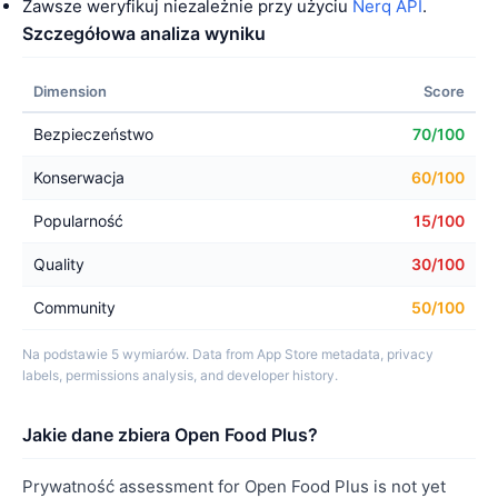
Zawsze weryfikuj niezależnie przy użyciu
Nerq API
.
Szczegółowa analiza wyniku
Dimension
Score
Bezpieczeństwo
70/100
Konserwacja
60/100
Popularność
15/100
Quality
30/100
Community
50/100
Na podstawie 5 wymiarów. Data from App Store metadata, privacy
labels, permissions analysis, and developer history.
Jakie dane zbiera Open Food Plus?
Prywatność assessment for Open Food Plus is not yet