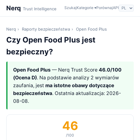
Nerq
Szukaj
Kategorie ▾
Porównaj
API
Trust Intelligence
Nerq
›
Raporty bezpieczeństwa
›
Open Food Plus
Czy Open Food Plus jest
bezpieczny?
Open Food Plus
— Nerq Trust Score
46.0/100
(Ocena D)
. Na podstawie analizy 2 wymiarów
zaufania, jest
ma istotne obawy dotyczące
bezpieczeństwa
. Ostatnia aktualizacja: 2026-
08-08.
46
/100