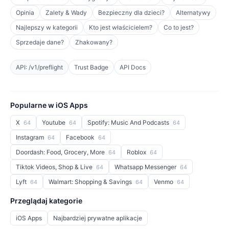
Opinia
Zalety & Wady
Bezpieczny dla dzieci?
Alternatywy
Najlepszy w kategorii
Kto jest właścicielem?
Co to jest?
Sprzedaje dane?
Zhakowany?
API: /v1/preflight
Trust Badge
API Docs
Popularne w iOS Apps
X
Youtube
Spotify: Music And Podcasts
64
64
64
Instagram
Facebook
64
64
Doordash: Food, Grocery, More
Roblox
64
64
Tiktok Videos, Shop & Live
Whatsapp Messenger
64
64
Lyft
Walmart: Shopping & Savings
Venmo
64
64
64
Przeglądaj kategorie
iOS Apps
Najbardziej prywatne aplikacje