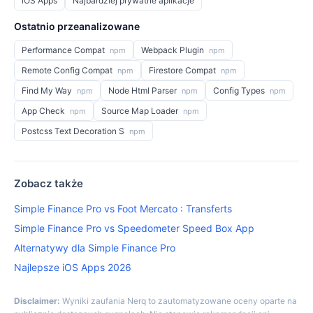
iOS Apps
Najbardziej prywatne aplikacje
Ostatnio przeanalizowane
Performance Compat
Webpack Plugin
npm
npm
Remote Config Compat
Firestore Compat
npm
npm
Find My Way
Node Html Parser
Config Types
npm
npm
npm
App Check
Source Map Loader
npm
npm
Postcss Text Decoration S
npm
Zobacz także
Simple Finance Pro vs Foot Mercato : Transferts
Simple Finance Pro vs Speedometer Speed Box App
Alternatywy dla Simple Finance Pro
Najlepsze iOS Apps 2026
Disclaimer:
Wyniki zaufania Nerq to zautomatyzowane oceny oparte na