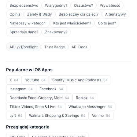
Bezpieczeństwo
Wiarygodny?
Oszustwo?
Prywatność
Opinia
Zalety & Wady
Bezpieczny dla dzieci?
Alternatywy
Najlepszy w kategorii
Kto jest właścicielem?
Co to jest?
Sprzedaje dane?
Zhakowany?
API: /v1/preflight
Trust Badge
API Docs
Popularne w iOS Apps
X
Youtube
Spotify: Music And Podcasts
64
64
64
Instagram
Facebook
64
64
Doordash: Food, Grocery, More
Roblox
64
64
Tiktok Videos, Shop & Live
Whatsapp Messenger
64
64
Lyft
Walmart: Shopping & Savings
Venmo
64
64
64
Przeglądaj kategorie