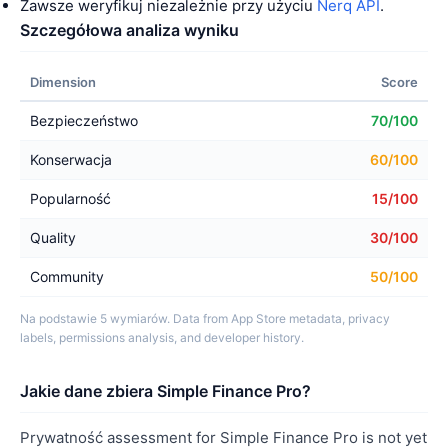
Zawsze weryfikuj niezależnie przy użyciu
Nerq API
.
Szczegółowa analiza wyniku
Dimension
Score
Bezpieczeństwo
70/100
Konserwacja
60/100
Popularność
15/100
Quality
30/100
Community
50/100
Na podstawie 5 wymiarów. Data from App Store metadata, privacy
labels, permissions analysis, and developer history.
Jakie dane zbiera Simple Finance Pro?
Prywatność assessment for Simple Finance Pro is not yet