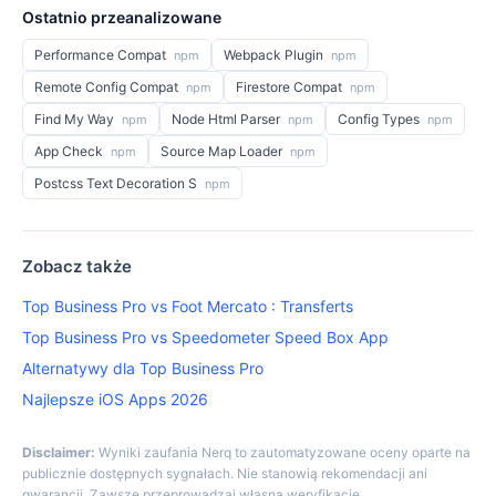
Ostatnio przeanalizowane
Performance Compat
Webpack Plugin
npm
npm
Remote Config Compat
Firestore Compat
npm
npm
Find My Way
Node Html Parser
Config Types
npm
npm
npm
App Check
Source Map Loader
npm
npm
Postcss Text Decoration S
npm
Zobacz także
Top Business Pro vs Foot Mercato : Transferts
Top Business Pro vs Speedometer Speed Box App
Alternatywy dla Top Business Pro
Najlepsze iOS Apps 2026
Disclaimer:
Wyniki zaufania Nerq to zautomatyzowane oceny oparte na
publicznie dostępnych sygnałach. Nie stanowią rekomendacji ani
gwarancji. Zawsze przeprowadzaj własną weryfikację.