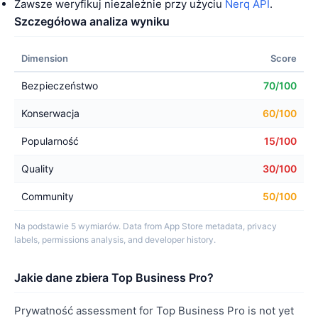
Zawsze weryfikuj niezależnie przy użyciu
Nerq API
.
Szczegółowa analiza wyniku
Dimension
Score
Bezpieczeństwo
70/100
Konserwacja
60/100
Popularność
15/100
Quality
30/100
Community
50/100
Na podstawie 5 wymiarów. Data from App Store metadata, privacy
labels, permissions analysis, and developer history.
Jakie dane zbiera Top Business Pro?
Prywatność assessment for Top Business Pro is not yet