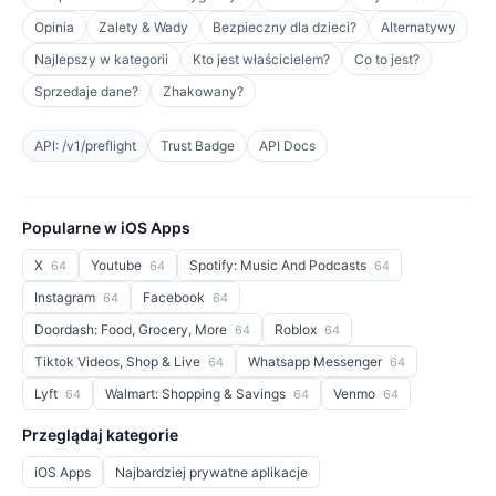
Opinia
Zalety & Wady
Bezpieczny dla dzieci?
Alternatywy
Najlepszy w kategorii
Kto jest właścicielem?
Co to jest?
Sprzedaje dane?
Zhakowany?
API: /v1/preflight
Trust Badge
API Docs
Popularne w iOS Apps
X
Youtube
Spotify: Music And Podcasts
64
64
64
Instagram
Facebook
64
64
Doordash: Food, Grocery, More
Roblox
64
64
Tiktok Videos, Shop & Live
Whatsapp Messenger
64
64
Lyft
Walmart: Shopping & Savings
Venmo
64
64
64
Przeglądaj kategorie
iOS Apps
Najbardziej prywatne aplikacje