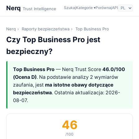
Nerq
Szukaj
Kategorie ▾
Porównaj
API
Trust Intelligence
Nerq
›
Raporty bezpieczeństwa
›
Top Business Pro
Czy Top Business Pro jest
bezpieczny?
Top Business Pro
— Nerq Trust Score
46.0/100
(Ocena D)
. Na podstawie analizy 2 wymiarów
zaufania, jest
ma istotne obawy dotyczące
bezpieczeństwa
. Ostatnia aktualizacja: 2026-
08-07.
46
/100