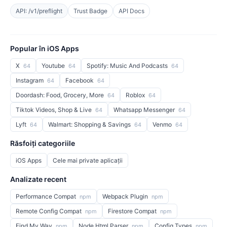
API: /v1/preflight
Trust Badge
API Docs
Popular în iOS Apps
X
Youtube
Spotify: Music And Podcasts
64
64
64
Instagram
Facebook
64
64
Doordash: Food, Grocery, More
Roblox
64
64
Tiktok Videos, Shop & Live
Whatsapp Messenger
64
64
Lyft
Walmart: Shopping & Savings
Venmo
64
64
64
Răsfoiți categoriile
iOS Apps
Cele mai private aplicații
Analizate recent
Performance Compat
Webpack Plugin
npm
npm
Remote Config Compat
Firestore Compat
npm
npm
Find My Way
Node Html Parser
Config Types
npm
npm
npm