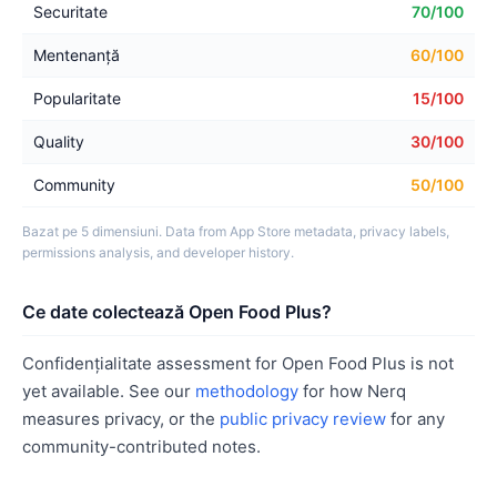
Securitate
70/100
Mentenanță
60/100
Popularitate
15/100
Quality
30/100
Community
50/100
Bazat pe 5 dimensiuni. Data from App Store metadata, privacy labels,
permissions analysis, and developer history.
Ce date colectează Open Food Plus?
Confidențialitate assessment for Open Food Plus is not
yet available. See our
methodology
for how Nerq
measures privacy, or the
public privacy review
for any
community-contributed notes.