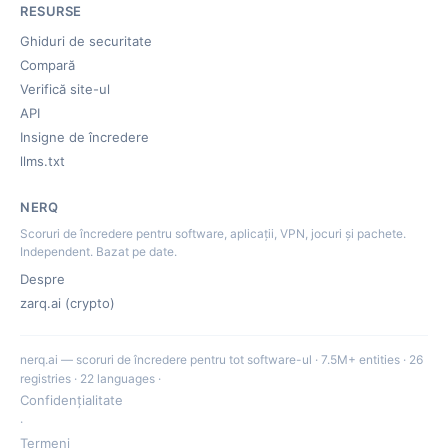
RESURSE
Ghiduri de securitate
Compară
Verifică site-ul
API
Insigne de încredere
llms.txt
NERQ
Scoruri de încredere pentru software, aplicații, VPN, jocuri și pachete.
Independent. Bazat pe date.
Despre
zarq.ai (crypto)
nerq.ai — scoruri de încredere pentru tot software-ul · 7.5M+ entities · 26
registries · 22 languages ·
Confidențialitate
·
Termeni