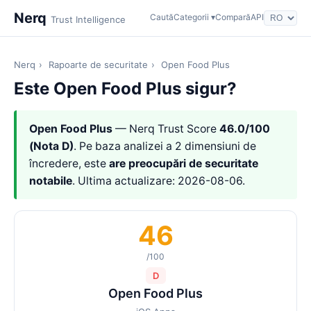
Nerq
Caută
Categorii ▾
Compară
API
Trust Intelligence
Nerq
›
Rapoarte de securitate
›
Open Food Plus
Este Open Food Plus sigur?
Open Food Plus
— Nerq Trust Score
46.0/100
(Nota D)
. Pe baza analizei a 2 dimensiuni de
încredere, este
are preocupări de securitate
notabile
. Ultima actualizare: 2026-08-06.
46
/100
D
Open Food Plus