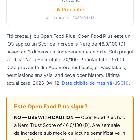
iOS Apps
⚠️ Precauție
Ultima analiză: 2026-04-12
Fiți precauți cu Open Food Plus. Open Food Plus este un
iOS app cu un Scor de Încredere Nerq de 46.0/100 (D),
based on 3 dimensiuni independente de date. Sub pragul
verificat Nerq Securitate: 70/100. Popularitate: 15/100.
Date provenite din App Store metadata, privacy labels,
permissions analysis, and developer history. Ultima
actualizare: 2026-04-12.
Date citibile de mașină (JSON)
.
Este Open Food Plus sigur?
NO — USE WITH CAUTION
— Open Food Plus has
a Nerq Trust Score of 46.0/100 (D). Are semnale
de încredere sub medie cu lacune semnificative in