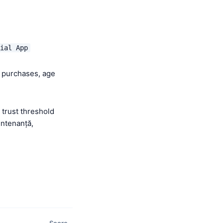
ial App
p purchases, age
trust threshold
entenanță,