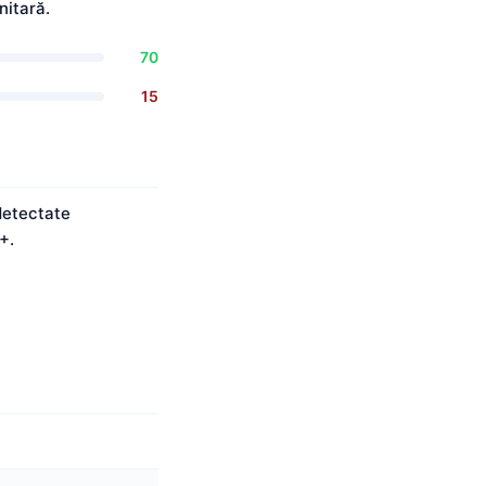
nitară.
70
15
detectate
+.