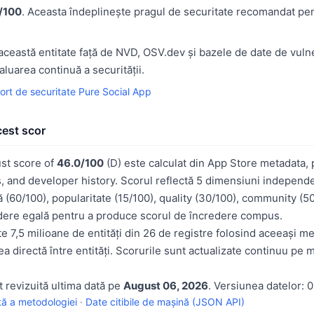
/100
. Aceasta îndeplinește pragul de securitate recomandat pent
ceastă entitate față de NVD, OSV.dev și bazele de date de vulner
aluarea continuă a securității.
ort de securitate Pure Social App
cest scor
ust score of
46.0/100
(D) este calculat din App Store metadata, p
, and developer history. Scorul reflectă 5 dimensiuni independe
 (60/100), popularitate (15/100), quality (30/100), community (5
ere egală pentru a produce scorul de încredere compus.
e 7,5 milioane de entități din 26 de registre folosind aceeași m
 directă între entități. Scorurile sunt actualizate continuu pe 
t revizuită ultima dată pe
August 06, 2026
. Versiunea datelor: 0
ă a metodologiei
·
Date citibile de mașină (JSON API)