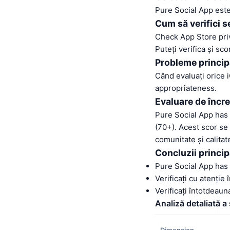
Pure Social App este
Cum să verifici s
Check App Store pri
Puteți verifica și sc
Probleme princip
Când evaluați orice 
appropriateness.
Evaluare de încr
Pure Social App has
(70+). Acest scor se
comunitate și calitat
Concluzii princip
Pure Social App has
Verificați cu atenție
Verificați întotdeau
Analiză detaliată a