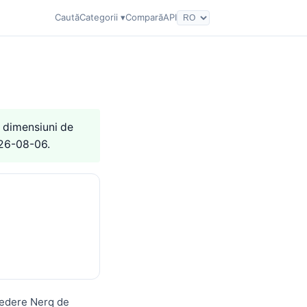
Caută
Categorii ▾
Compară
API
2 dimensiuni de
026-08-06.
credere Nerq de