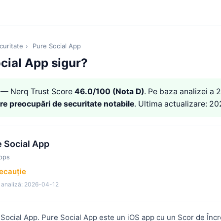
curitate
›
Pure Social App
cial App sigur?
— Nerq Trust Score
46.0/100 (Nota D)
. Pe baza analizei a 
re preocupări de securitate notabile
. Ultima actualizare: 2
 Social App
pps
recauție
 analiză: 2026-04-12
e Social App. Pure Social App este un iOS app cu un Scor de În