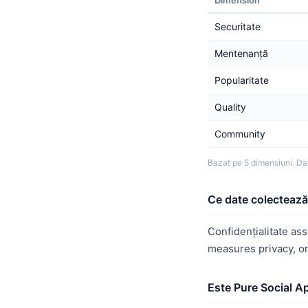
Dimension
Securitate
Mentenanță
Popularitate
Quality
Community
Bazat pe 5 dimensiuni. Dat
Ce date colectează
Confidențialitate as
measures privacy, o
Este Pure Social A