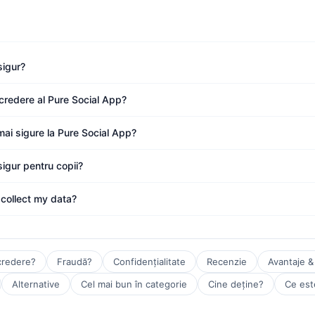
sigur?
ncredere al Pure Social App?
mai sigure la Pure Social App?
igur pentru copii?
collect my data?
credere?
Fraudă?
Confidențialitate
Recenzie
Avantaje &
Alternative
Cel mai bun în categorie
Cine deține?
Ce est