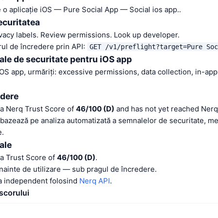
 o aplicație iOS — Pure Social App — Social ios app..
ecuritatea
vacy labels. Review permissions. Look up developer.
orul de încredere prin API:
GET /v1/preflight?target=Pure Soc
ale de securitate pentru iOS app
iOS app, urmăriți: excessive permissions, data collection, in-ap
edere
 a Nerq Trust Score of
46/100 (D)
and has not yet reached Nerq 
 bazează pe analiza automatizată a semnalelor de securitate, m
e.
ale
 a Trust Score of
46/100 (D)
.
 înainte de utilizare — sub pragul de încredere.
na independent folosind
Nerq API
.
 scorului