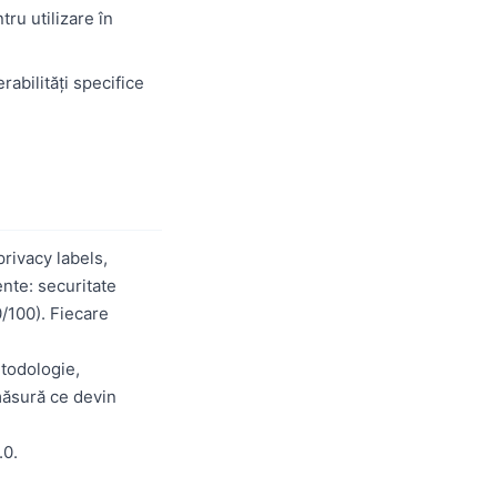
ru utilizare în
abilități specifice
rivacy labels,
nte: securitate
0/100). Fiecare
etodologie,
măsură ce devin
.0.