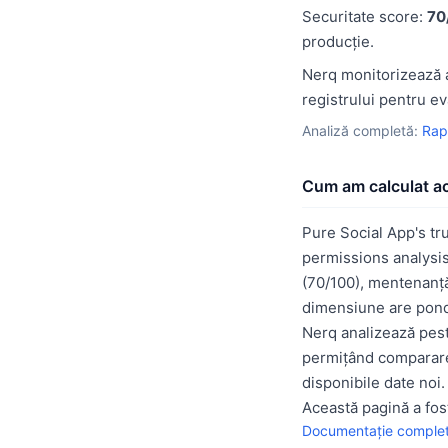
Securitate score:
70
producție.
Nerq monitorizează a
registrului pentru ev
Analiză completă:
Rap
Cum am calculat a
Pure Social App's tr
permissions analysis
(70/100), mentenanță
dimensiune are pond
Nerq analizează pest
permițând compararea
disponibile date noi.
Această pagină a fos
Documentație complet