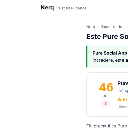
Nerq
Trust Intelligence
Nerq
›
Rapoarte de se
Este Pure So
Pure Social App
încredere, este
a
Pure
46
iOS A
/100
⚠️ P
D
Ultima
Fiți precauți cu Pur