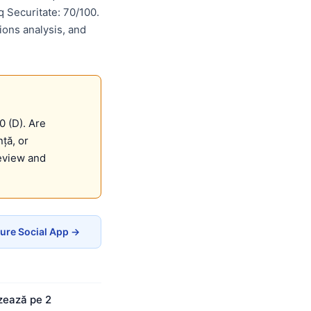
 Securitate: 70/100.
ions analysis, and
0 (D). Are
ță, or
eview and
Pure Social App →
zează pe 2