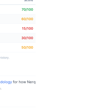
Score
70/100
60/100
15/100
30/100
50/100
istory.
dology
for how Nerq
.