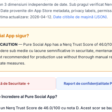
on 3 dimensiuni independente de date. Sub pragul verificat Nerq
. Date provenite din App Store metadata, privacy labels, permiss
ltima actualizare: 2026-04-12.
Date citibile de mașină (JSON)
.
ial App sigur?
 CAUTION
— Pure Social App has a Nerq Trust Score of 46.0/10
dere sub medie cu lacune semnificative in securitate, mentenan
ot recommended for production use without thorough manual r
itate measures.
ză de Securitate →
Raport de confidențialitate 
 încredere al Pure Social App?
 un Nerq Trust Score de 46.0/100 cu nota D. Acest scor se ba