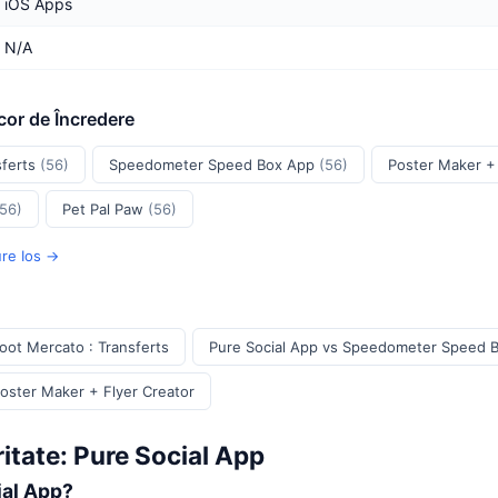
iOS Apps
N/A
cor de Încredere
sferts
(56)
Speedometer Speed Box App
(56)
Poster Maker +
(56)
Pet Pal Paw
(56)
ure Ios →
oot Mercato : Transferts
Pure Social App vs Speedometer Speed 
Poster Maker + Flyer Creator
itate: Pure Social App
ial App?