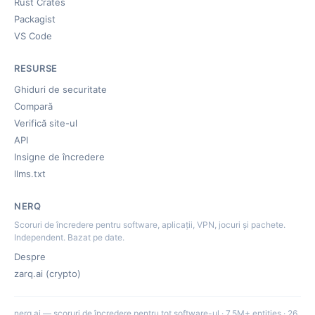
Rust Crates
Packagist
VS Code
RESURSE
Ghiduri de securitate
Compară
Verifică site-ul
API
Insigne de încredere
llms.txt
NERQ
Scoruri de încredere pentru software, aplicații, VPN, jocuri și pachete.
Independent. Bazat pe date.
Despre
zarq.ai (crypto)
nerq.ai — scoruri de încredere pentru tot software-ul · 7.5M+ entities · 26