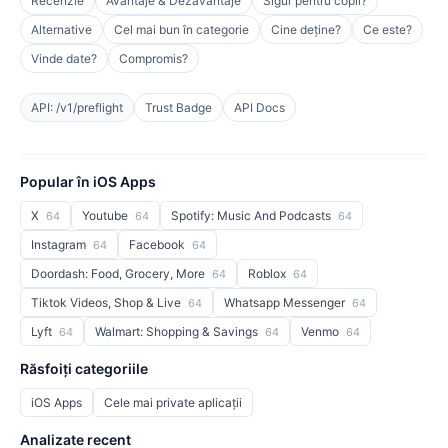
Recenzie
Avantaje & Dezavantaje
Sigur pentru copii?
Alternative
Cel mai bun în categorie
Cine deține?
Ce este?
Vinde date?
Compromis?
API: /v1/preflight
Trust Badge
API Docs
Popular în iOS Apps
X
Youtube
Spotify: Music And Podcasts
64
64
64
Instagram
Facebook
64
64
Doordash: Food, Grocery, More
Roblox
64
64
Tiktok Videos, Shop & Live
Whatsapp Messenger
64
64
Lyft
Walmart: Shopping & Savings
Venmo
64
64
64
Răsfoiți categoriile
iOS Apps
Cele mai private aplicații
Analizate recent