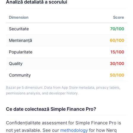
Analiză detaliată a scorului
Dimension
Score
Securitate
70/100
Mentenanță
60/100
Popularitate
15/100
Quality
30/100
Community
50/100
Bazat pe 5 dimensiuni. Data from App Store metadata, privacy labels,
permissions analysis, and developer history.
Ce date colectează Simple Finance Pro?
Confidențialitate assessment for Simple Finance Pro is
not yet available. See our
methodology
for how Nerq