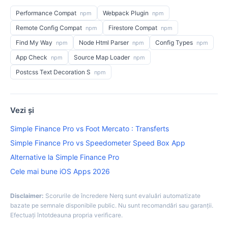
Performance Compat
Webpack Plugin
npm
npm
Remote Config Compat
Firestore Compat
npm
npm
Find My Way
Node Html Parser
Config Types
npm
npm
npm
App Check
Source Map Loader
npm
npm
Postcss Text Decoration S
npm
Vezi și
Simple Finance Pro vs Foot Mercato : Transferts
Simple Finance Pro vs Speedometer Speed Box App
Alternative la Simple Finance Pro
Cele mai bune iOS Apps 2026
Disclaimer:
Scorurile de încredere Nerq sunt evaluări automatizate
bazate pe semnale disponibile public. Nu sunt recomandări sau garanții.
Efectuați întotdeauna propria verificare.