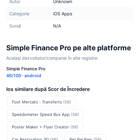
Autor
Unknown
Categorie
iOS Apps
Sursă
N/A
Simple Finance Pro pe alte platforme
Același dezvoltator/companie în alte registre:
Simple Finance Pro
46/100 · android
Ios similare după Scor de Încredere
Foot Mercato : Transferts
(56)
Speedometer Speed Box App
(56)
Poster Maker + Flyer Creator
(56)
Car Restoration 3D
(56)
Pet Pal Paw
(56)