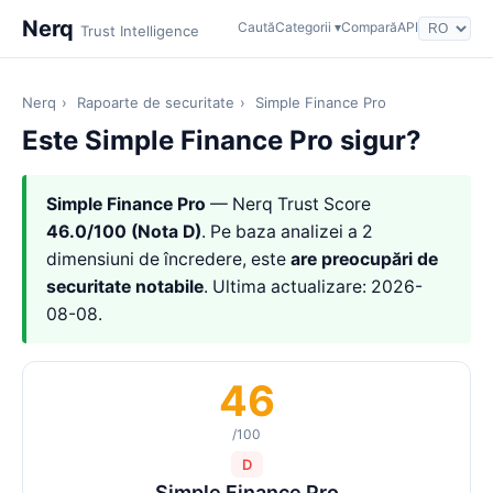
Nerq
Caută
Categorii ▾
Compară
API
Trust Intelligence
Nerq
›
Rapoarte de securitate
›
Simple Finance Pro
Este Simple Finance Pro sigur?
Simple Finance Pro
— Nerq Trust Score
46.0/100 (Nota D)
. Pe baza analizei a 2
dimensiuni de încredere, este
are preocupări de
securitate notabile
. Ultima actualizare: 2026-
08-08.
46
/100
D
Simple Finance Pro