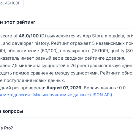
id, 46/100)
и этот рейтинг
t score of
46.0/100
(D) вычисляется из App Store metadata, priv
s, and developer history. Рейтинг отражает 5 независимых по
0), обслуживание (60/100), популярность (15/100), quality (3
оказатель имеет равный вес в сводном рейтинге доверия.
олее 7,5 миллиона сущностей в 26 реестрах используя еди
водить прямое сравнение между сущностями. Рейтинги обн
е поступления новых данных.
едний раз проверена:
August 07, 2026
. Версия данных: 0.0.
я методологии
·
Машинночитаемые данные (JSON API)
е вопросы
ds Pro?