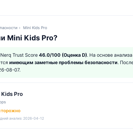
пасности
›
Mini Kids Pro
и Mini Kids Pro?
Nerq Trust Score
46.0/100 (Оценка D)
. На основе анализ
ется
имеющим заметные проблемы безопасности
. Посл
26-08-07.
 Kids Pro
pps
сторожно
дний анализ: 2026-04-12