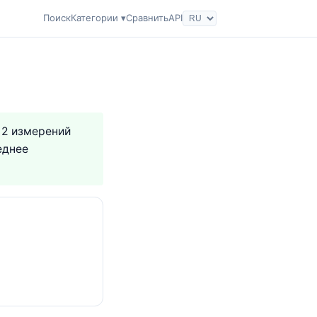
Поиск
Категории ▾
Сравнить
API
а 2 измерений
еднее