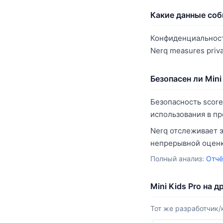
Какие данные соби
Конфиденциальность 
Nerq measures priva
Безопасен ли Mini
Безопасность score
использования в п
Nerq отслеживает э
непрерывной оценк
Полный анализ:
Отчё
Mini Kids Pro на 
Тот же разработчик/