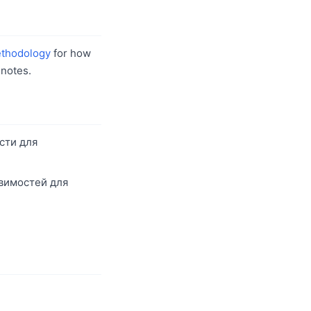
thodology
for how
notes.
сти для
звимостей для