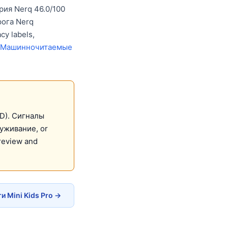
рия Nerq 46.0/100
рога Nerq
cy labels,
Машинночитаемые
(D). Сигналы
уживание, or
review and
 Mini Kids Pro →