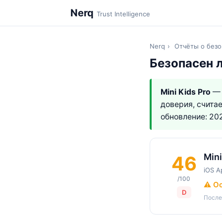
Nerq
Trust Intelligence
Nerq
›
Отчёты о безо
Безопасен л
Mini Kids Pro
— 
доверия, счита
обновление: 20
Mini
46
iOS A
/100
⚠️ О
D
После