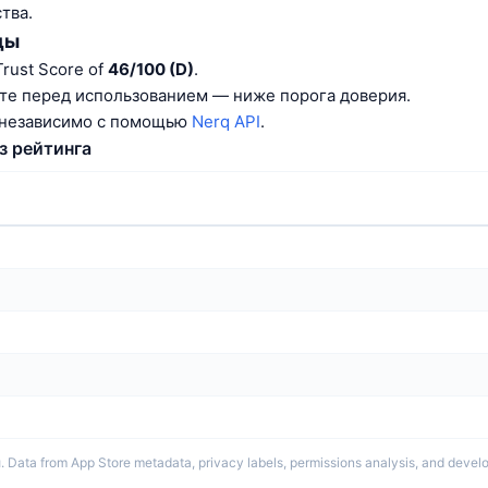
тва.
ды
Trust Score of
46/100 (D)
.
те перед использованием — ниже порога доверия.
 независимо с помощью
Nerq API
.
з рейтинга
Data from App Store metadata, privacy labels, permissions analysis, and develo