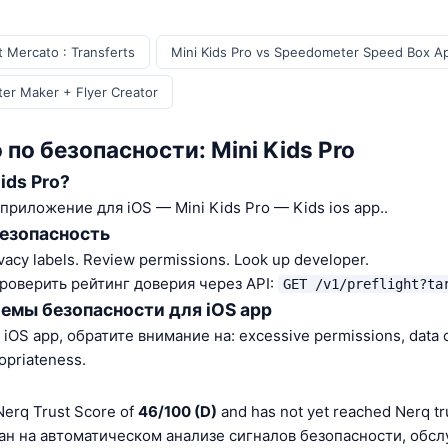
t Mercato : Transferts
Mini Kids Pro vs Speedometer Speed Box A
ter Maker + Flyer Creator
по безопасности: Mini Kids Pro
ids Pro?
 приложение для iOS — Mini Kids Pro — Kids ios app..
безопасность
vacy labels. Review permissions. Look up developer.
роверить рейтинг доверия через API:
GET /v1/preflight?ta
емы безопасности для iOS app
OS app, обратите внимание на: excessive permissions, data co
opriateness.
Nerq Trust Score of
46/100 (D)
and has not yet reached Nerq tru
ан на автоматическом анализе сигналов безопасности, обсл