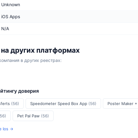
Unknown
iOS Apps
N/A
o на других платформах
компания в других реестрах:
ейтингу доверия
sferts
(56)
Speedometer Speed Box App
(56)
Poster Maker +
(56)
Pet Pal Paw
(56)
 Ios →