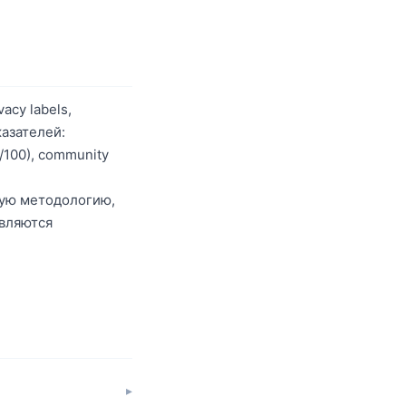
acy labels,
казателей:
0/100), community
ную методологию,
овляются