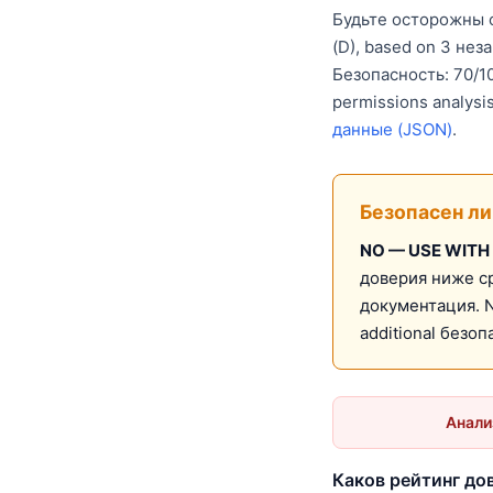
Будьте осторожны с 
(D), based on 3 не
Безопасность: 70/10
permissions analysi
данные (JSON)
.
Безопасен ли 
NO — USE WITH
доверия ниже с
документация. N
additional безо
Анали
Каков рейтинг дов