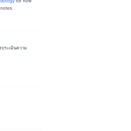
dology
for how
notes.
ารประเมินความ