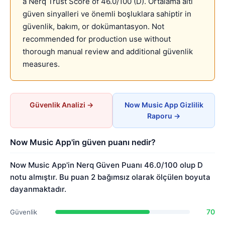
a Nerq Trust Score of 46.0/100 (D). Ortalama altı
güven sinyalleri ve önemli boşluklara sahiptir in
güvenlik, bakım, or dokümantasyon. Not
recommended for production use without
thorough manual review and additional güvenlik
measures.
Güvenlik Analizi →
Now Music App Gizlilik
Raporu →
Now Music App'in güven puanı nedir?
Now Music App'in Nerq Güven Puanı 46.0/100 olup D
notu almıştır. Bu puan 2 bağımsız olarak ölçülen boyuta
dayanmaktadır.
70
Güvenlik