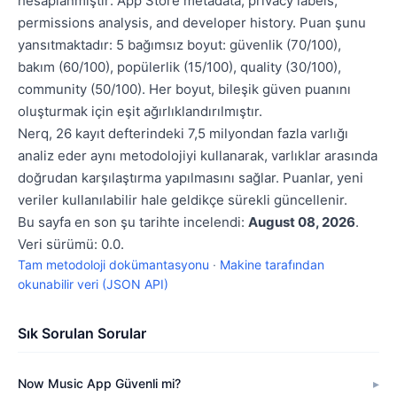
hesaplanmıştır: App Store metadata, privacy labels,
permissions analysis, and developer history. Puan şunu
yansıtmaktadır: 5 bağımsız boyut: güvenlik (70/100),
bakım (60/100), popülerlik (15/100), quality (30/100),
community (50/100). Her boyut, bileşik güven puanını
oluşturmak için eşit ağırlıklandırılmıştır.
Nerq, 26 kayıt defterindeki 7,5 milyondan fazla varlığı
analiz eder aynı metodolojiyi kullanarak, varlıklar arasında
doğrudan karşılaştırma yapılmasını sağlar. Puanlar, yeni
veriler kullanılabilir hale geldikçe sürekli güncellenir.
Bu sayfa en son şu tarihte incelendi:
August 08, 2026
.
Veri sürümü: 0.0.
Tam metodoloji dokümantasyonu
·
Makine tarafından
okunabilir veri (JSON API)
Sık Sorulan Sorular
Now Music App Güvenli mi?