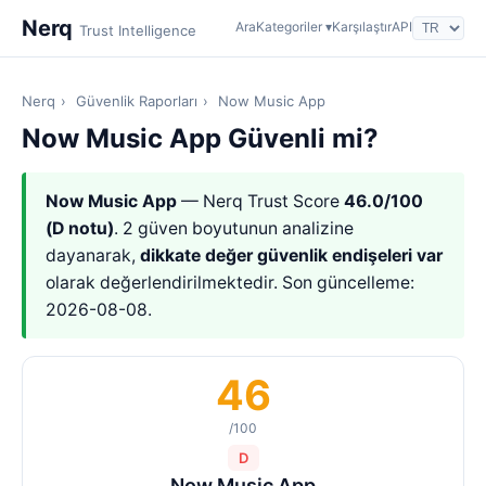
Nerq
Ara
Kategoriler ▾
Karşılaştır
API
Trust Intelligence
Nerq
›
Güvenlik Raporları
›
Now Music App
Now Music App Güvenli mi?
Now Music App
— Nerq Trust Score
46.0/100
(D notu)
. 2 güven boyutunun analizine
dayanarak,
dikkate değer güvenlik endişeleri var
olarak değerlendirilmektedir. Son güncelleme:
2026-08-08.
46
/100
D
Now Music App