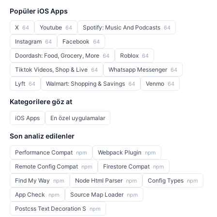
Popüler iOS Apps
X
Youtube
Spotify: Music And Podcasts
64
64
64
Instagram
Facebook
64
64
Doordash: Food, Grocery, More
Roblox
64
64
Tiktok Videos, Shop & Live
Whatsapp Messenger
64
64
Lyft
Walmart: Shopping & Savings
Venmo
64
64
64
Kategorilere göz at
iOS Apps
En özel uygulamalar
Son analiz edilenler
Performance Compat
Webpack Plugin
npm
npm
Remote Config Compat
Firestore Compat
npm
npm
Find My Way
Node Html Parser
Config Types
npm
npm
npm
App Check
Source Map Loader
npm
npm
Postcss Text Decoration S
npm