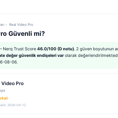
arı
›
Real Video Pro
Pro Güvenli mi?
 Nerq Trust Score
46.0/100 (D notu)
. 2 güven boyutunun a
ate değer güvenlik endişeleri var
olarak değerlendirilmektedi
26-08-06.
 Video Pro
pps
ikkat
aliz: 2026-04-12