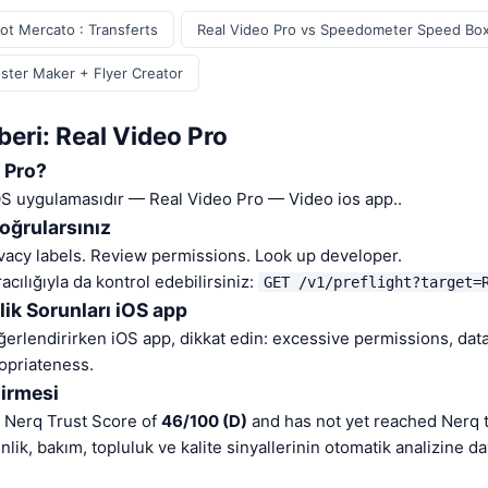
ot Mercato : Transferts
Real Video Pro vs Speedometer Speed Bo
oster Maker + Flyer Creator
eri: Real Video Pro
o Pro?
OS uygulamasıdır — Real Video Pro — Video ios app..
oğrularsınız
vacy labels. Review permissions. Look up developer.
cılığıyla da kontrol edebilirsiniz:
GET /v1/preflight?target=
lik Sorunları iOS app
ğerlendirirken iOS app, dikkat edin: excessive permissions, data
opriateness.
irmesi
a Nerq Trust Score of
46/100 (D)
and has not yet reached Nerq t
lik, bakım, topluluk ve kalite sinyallerinin otomatik analizine d