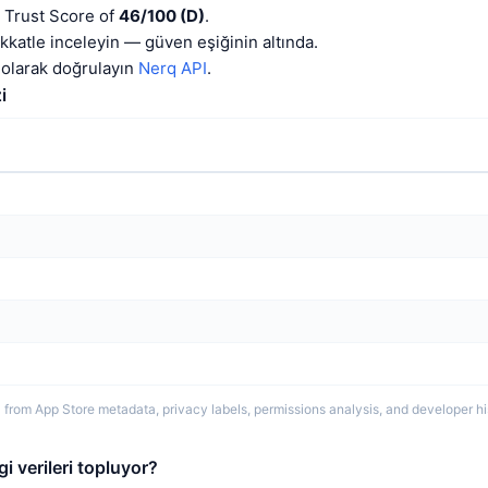
 Trust Score of
46/100 (D)
.
katle inceleyin — güven eşiğinin altında.
olarak doğrulayın
Nerq API
.
i
 from App Store metadata, privacy labels, permissions analysis, and developer hi
i verileri topluyor?