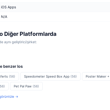
iOS Apps
N/A
o Diğer Platformlarda
e aynı geliştirici/şirket:
e benzer Ios
sferts
(56)
Speedometer Speed Box App
(56)
Poster Maker +
(56)
Pet Pal Paw
(56)
 görüntüle →