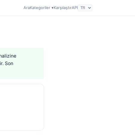
Ara
Kategoriler ▾
Karşılaştır
API
nalizine
r. Son