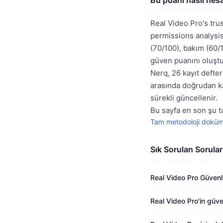
Bu puanı nasıl hes
Real Video Pro's tru
permissions analysis
(70/100), bakım (60/1
güven puanını oluştur
Nerq, 26 kayıt defter
arasında doğrudan kar
sürekli güncellenir.
Bu sayfa en son şu t
Tam metodoloji dokü
Sık Sorulan Sorular
Real Video Pro Güvenl
Real Video Pro'in güv