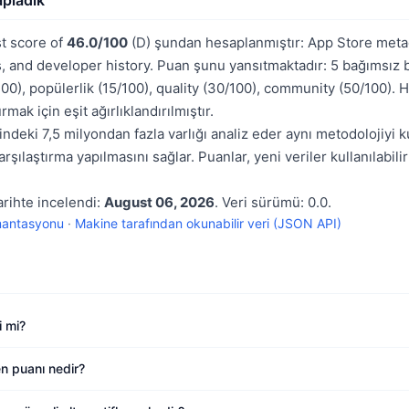
apladık
st score of
46.0/100
(D) şundan hesaplanmıştır: App Store metad
, and developer history. Puan şunu yansıtmaktadır: 5 bağımsız 
00), popülerlik (15/100), quality (30/100), community (50/100). H
mak için eşit ağırlıklandırılmıştır.
indeki 7,5 milyondan fazla varlığı analiz eder aynı metodolojiyi ku
şılaştırma yapılmasını sağlar. Puanlar, yeni veriler kullanılabili
arihte incelendi:
August 06, 2026
. Veri sürümü: 0.0.
mantasyonu
·
Makine tarafından okunabilir veri (JSON API)
i mi?
en puanı nedir?