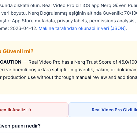
unda dikkatli olun. Real Video Pro bir iOS app Nerq Güven Puanı
veri boyutu. Nerq Doğrulanmış eşiğinin altında Güvenlik: 70/100
mıştır: App Store metadata, privacy labels, permissions analysis
leme: 2026-04-12.
Makine tarafından okunabilir veri (JSON)
.
o Güvenli mi?
 CAUTION
— Real Video Pro has a Nerq Trust Score of 46.0/100
leri ve önemli boşluklara sahiptir in güvenlik, bakım, or doküma
production use without thorough manual review and additiona
enlik Analizi →
Real Video Pro Gizlil
güven puanı nedir?