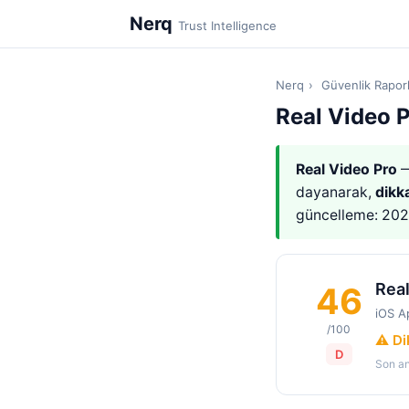
Nerq
Trust Intelligence
Nerq
›
Güvenlik Raporl
Real Video 
Real Video Pro
—
dayanarak,
dikk
güncelleme: 20
Real
46
iOS A
/100
⚠️ D
D
Son an