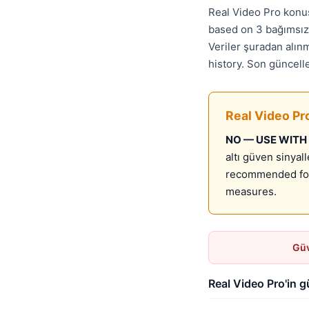
Real Video Pro konus
based on 3 bağımsız 
Veriler şuradan alın
history. Son güncel
Real Video Pr
NO — USE WITH
altı güven sinyal
recommended for 
measures.
Güv
Real Video Pro'in 