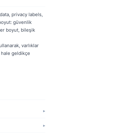
ata, privacy labels,
boyut: güvenlik
er boyut, bileşik
llanarak, varlıklar
r hale geldikçe