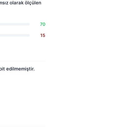
msız olarak ölçülen
70
15
pit edilmemiştir.