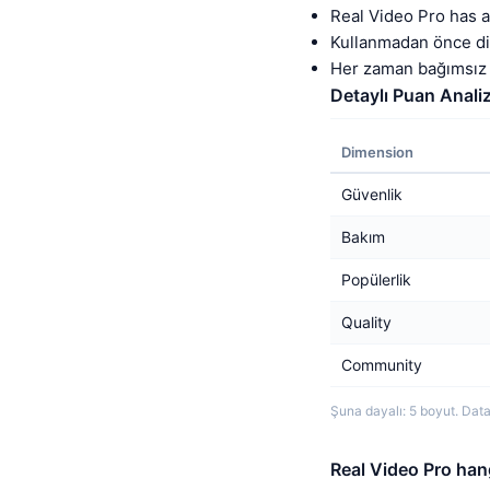
Real Video Pro has a
Kullanmadan önce dik
Her zaman bağımsız 
Detaylı Puan Analiz
Dimension
Güvenlik
Bakım
Popülerlik
Quality
Community
Şuna dayalı: 5 boyut. Data
Real Video Pro hang