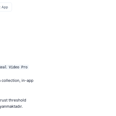
x App
Real Video Pro
 collection, in-app
rust threshold
ayanmaktadır.