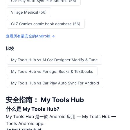
Car Play Auto Sync For Android
(56)
Village Medical
(56)
CLZ Comics comic book database
(56)
查看所有最安全的Android →
比较
My Tools Hub vs AI Car Designer Modify & Tune
My Tools Hub vs Perlego: Books & Textbooks
My Tools Hub vs Car Play Auto Sync For Android
安全指南： My Tools Hub
什么是 My Tools Hub?
My Tools Hub 是一款 Android 应用 — My Tools Hub —
Tools Android app..