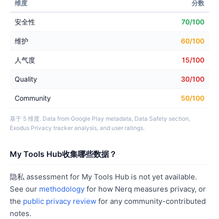
维度
分数
安全性
70/100
维护
60/100
人气度
15/100
Quality
30/100
Community
50/100
基于 5 维度. Data from Google Play metadata, Data Safety section,
Exodus Privacy tracker analysis, and user ratings.
My Tools Hub收集哪些数据？
隐私 assessment for My Tools Hub is not yet available.
See our
methodology
for how Nerq measures privacy, or
the
public privacy review
for any community-contributed
notes.