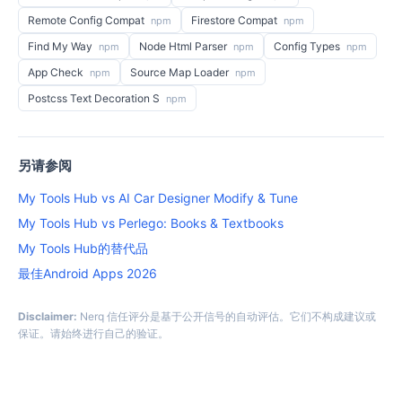
Remote Config Compat
Firestore Compat
npm
npm
Find My Way
Node Html Parser
Config Types
npm
npm
npm
App Check
Source Map Loader
npm
npm
Postcss Text Decoration S
npm
另请参阅
My Tools Hub vs AI Car Designer Modify & Tune
My Tools Hub vs Perlego: Books & Textbooks
My Tools Hub的替代品
最佳Android Apps 2026
Disclaimer:
Nerq 信任评分是基于公开信号的自动评估。它们不构成建议或
保证。请始终进行自己的验证。