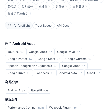
替代品
类别最佳
谁拥有？
是什么？
出售数据？
曾被黑客攻击？
API: /v1/preflight
Trust Badge
API Docs
热门 Android Apps
Youtube
Google Maps
Google Drive
67
67
67
Google Photos
Google Meet
Google Chrome
67
67
67
Speech Recognition & Synthesis
Google Maps
67
67
Google Drive
Facebook
Android Auto
Gmail
67
67
67
67
浏览分类
Android Apps
最私密的应用
最近分析
Performance Compat
Webpack Plugin
npm
npm