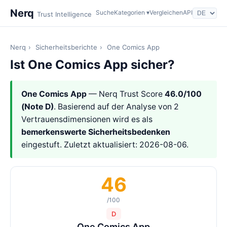
Nerq
Suche
Kategorien ▾
Vergleichen
API
Trust Intelligence
Nerq
›
Sicherheitsberichte
›
One Comics App
Ist One Comics App sicher?
One Comics App
— Nerq Trust Score
46.0/100
(Note D)
. Basierend auf der Analyse von 2
Vertrauensdimensionen wird es als
bemerkenswerte Sicherheitsbedenken
eingestuft. Zuletzt aktualisiert: 2026-08-06.
46
/100
D
One Comics App