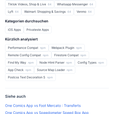
Tiktok Videos, Shop & Live
Whatsapp Messenger
64
64
Lyft
Walmart: Shopping & Savings
Venmo
64
64
64
Kategorien durchsuchen
iOS Apps
Privateste Apps
Kürzlich analysiert
Performance Compat
Webpack Plugin
npm
npm
Remote Config Compat
Firestore Compat
npm
npm
Find My Way
Node Html Parser
Config Types
npm
npm
npm
App Check
Source Map Loader
npm
npm
Postcss Text Decoration S
npm
Siehe auch
One Comics App vs Foot Mercato : Transferts
One Comics App vs Speedometer Speed Box App