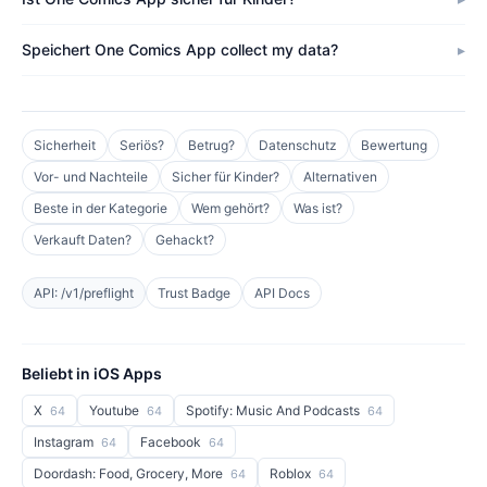
Speichert One Comics App collect my data?
Sicherheit
Seriös?
Betrug?
Datenschutz
Bewertung
Vor- und Nachteile
Sicher für Kinder?
Alternativen
Beste in der Kategorie
Wem gehört?
Was ist?
Verkauft Daten?
Gehackt?
API: /v1/preflight
Trust Badge
API Docs
Beliebt in iOS Apps
X
Youtube
Spotify: Music And Podcasts
64
64
64
Instagram
Facebook
64
64
Doordash: Food, Grocery, More
Roblox
64
64