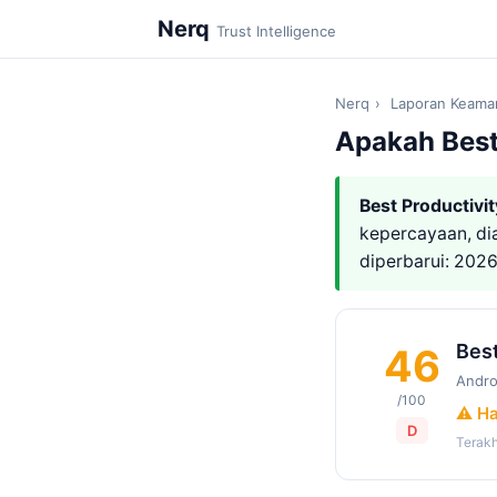
Nerq
Trust Intelligence
Nerq
›
Laporan Keama
Apakah Best
Best Productivi
kepercayaan, d
diperbarui: 202
Best
46
Andro
/100
⚠️ Ha
D
Terakh