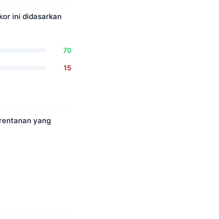
or ini didasarkan
70
15
erentanan yang