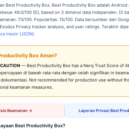
an Best Productivity Box. Best Productivity Box adalah Androi
besar 46.0/100 (D), based on 3 dimensi data independen. Di 
eamanan: 70/100. Popularitas: 15/100. Data bersumber dari Goog
 Exodus Privacy tracker analysis, and user ratings. Terakhir dip
aca mesin (JSON)
.
Productivity Box Aman?
 CAUTION
— Best Productivity Box has a Nerq Trust Score of 46
kepercayaan di bawah rata-rata dengan celah signifikan in keam
r dokumentasi. Not recommended for production use without t
tional keamanan measures.
isis Keamanan →
Laporan Privasi Best Prod
ayaan Best Productivity Box?