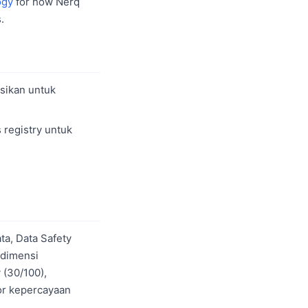
ogy
for how Nerq
.
sikan untuk
 registry untuk
ta, Data Safety
 dimensi
 (30/100),
or kepercayaan