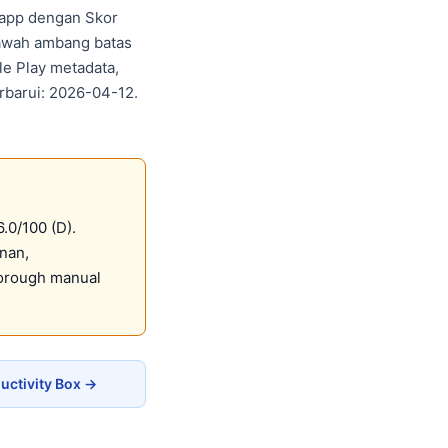
d app dengan Skor
bawah ambang batas
le Play metadata,
erbarui: 2026-04-12.
.0/100 (D).
anan,
horough manual
uctivity Box →