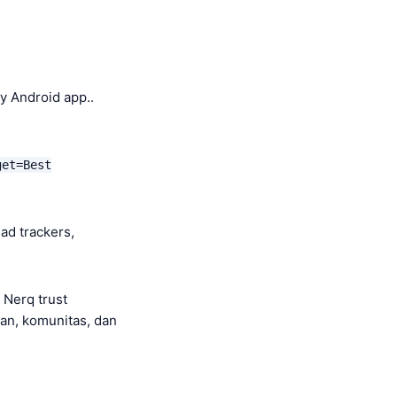
y Android app..
get=Best
ad trackers,
 Nerq trust
aan, komunitas, dan