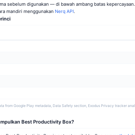
ama sebelum digunakan — di bawah ambang batas kepercayaan.
ecara mandiri menggunakan
Nerq API
.
rinci
ta from Google Play metadata, Data Safety section, Exodus Privacy tracker analy
umpulkan Best Productivity Box?