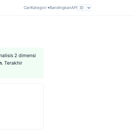
Cari
Kategori ▾
Bandingkan
API
nalisis 2 dimensi
n
. Terakhir