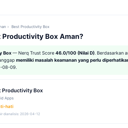
nan
›
Best Productivity Box
 Productivity Box Aman?
ty Box
— Nerq Trust Score
46.0/100 (Nilai D)
. Berdasarkan a
ianggap
memiliki masalah keamanan yang perlu diperhatika
6-08-09.
 Productivity Box
id Apps
ti-hati
ir dianalisis: 2026-04-12