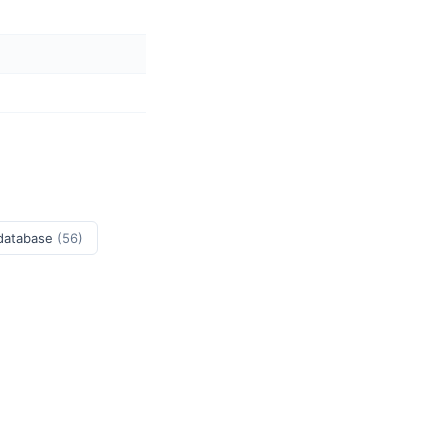
 database
(56)