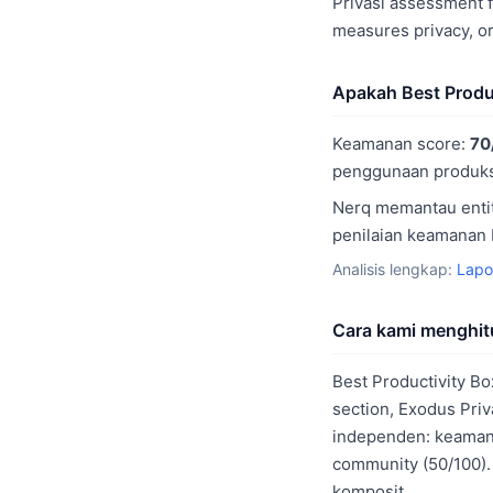
Privasi assessment f
measures privacy, o
Apakah Best Produ
Keamanan score:
70
penggunaan produks
Nerq memantau entit
penilaian keamanan 
Analisis lengkap:
Lapo
Cara kami menghitu
Best Productivity Bo
section, Exodus Priv
independen: keamanan
community (50/100).
komposit.