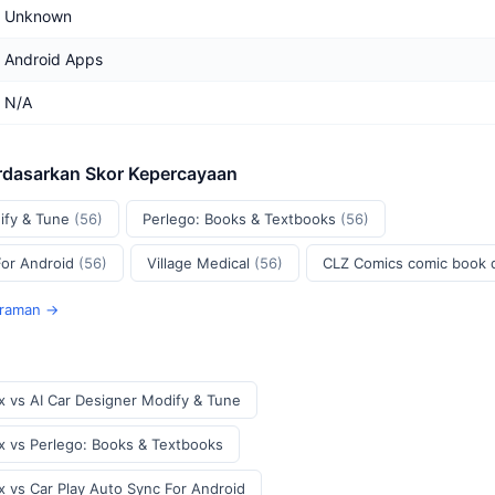
Unknown
Android Apps
N/A
rdasarkan Skor Kepercayaan
ify & Tune
(56)
Perlego: Books & Textbooks
(56)
For Android
(56)
Village Medical
(56)
CLZ Comics comic book
eraman →
ox vs AI Car Designer Modify & Tune
ox vs Perlego: Books & Textbooks
x vs Car Play Auto Sync For Android