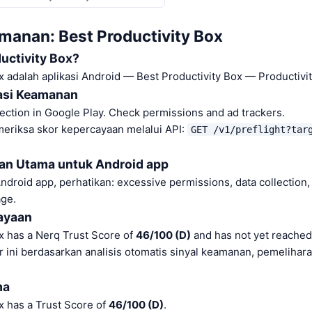
anan: Best Productivity Box
ductivity Box?
x adalah aplikasi Android — Best Productivity Box — Productivit
asi Keamanan
ection in Google Play. Check permissions and ad trackers.
eriksa skor kepercayaan melalui API:
GET /v1/preflight?tar
n Utama untuk Android app
droid app, perhatikan: excessive permissions, data collection, 
ge.
cayaan
x has a Nerq Trust Score of
46/100 (D)
and has not yet reached
r ini berdasarkan analisis otomatis sinyal keamanan, pemelihar
ma
x has a Trust Score of
46/100 (D)
.