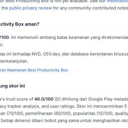
or Best Productivity Box is not yet available. See our
methodol
r the
public privacy review
for any community-contributed notes
ctivity Box aman?
/100
. Ini memenuhi ambang batas keamanan yang direkomenda
i.
as ini terhadap NVD, OSV.dev, dan database kerentanan khusus
berkelanjutan.
ran Keamanan Best Productivity Box
ng skor ini
x's trust score of
46.0/100
(D) dihitung dari Google Play metada
acy tracker analysis, and user ratings. Skor ini mencerminkan 5
 (70/100), pemeliharaan (60/100), popularitas (15/100), quality
 Setiap dimensi diberi bobot yang sama untuk menghasilkan sk