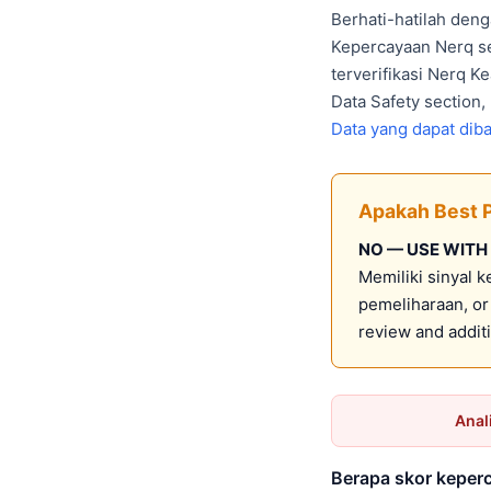
Berhati-hatilah deng
Kepercayaan Nerq se
terverifikasi Nerq K
Data Safety section,
Data yang dapat dib
Apakah Best 
NO — USE WITH
Memiliki sinyal 
pemeliharaan, o
review and addi
Anal
Berapa skor keperc