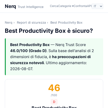
Nerq
Cerca
Categorie ▾
Confronta
API
Trust Intelligence
Nerq
›
Report di sicurezza
›
Best Productivity Box
Best Productivity Box è sicuro?
Best Productivity Box
— Nerq Trust Score
46.0/100 (Grado D)
. Sulla base dell'analisi di 2
dimensioni di fiducia, è
ha preoccupazioni di
sicurezza notevoli
. Ultimo aggiornamento:
2026-08-07.
46
/100
D
Best Productivity Box