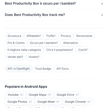
Best Productivity Box è sicuro per i bambini?
Does Best Productivity Box track me?
Sicurezza
Affidabile?
Truffa?
Privacy
Recensione
Pro & Contro
Sicuro per i bambini?
Alternative
Il migliore nella categoria
Chi è il proprietario?
Cos'è?
Vende dati?
Violato?
API: /v1/preflight
Trust Badge
API Docs
Popolare in Android Apps
Youtube
Google Maps
Google Drive
67
67
67
Google Photos
Google Meet
Google Chrome
67
67
67