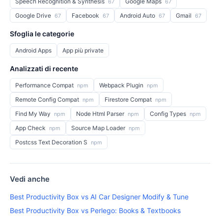
Speech Recognition & Synthesis
Google Maps
67
67
Google Drive
Facebook
Android Auto
Gmail
67
67
67
67
Sfoglia le categorie
Android Apps
App più private
Analizzati di recente
Performance Compat
Webpack Plugin
npm
npm
Remote Config Compat
Firestore Compat
npm
npm
Find My Way
Node Html Parser
Config Types
npm
npm
npm
App Check
Source Map Loader
npm
npm
Postcss Text Decoration S
npm
Vedi anche
Best Productivity Box vs AI Car Designer Modify & Tune
Best Productivity Box vs Perlego: Books & Textbooks