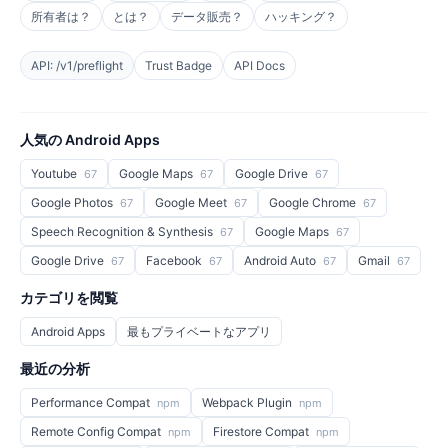
所有者は？
とは？
データ販売？
ハッキング？
API: /v1/preflight
Trust Badge
API Docs
人気の Android Apps
Youtube
Google Maps
Google Drive
67
67
67
Google Photos
Google Meet
Google Chrome
67
67
67
Speech Recognition & Synthesis
Google Maps
67
67
Google Drive
Facebook
Android Auto
Gmail
67
67
67
67
カテゴリを閲覧
Android Apps
最もプライベートなアプリ
最近の分析
Performance Compat
Webpack Plugin
npm
npm
Remote Config Compat
Firestore Compat
npm
npm