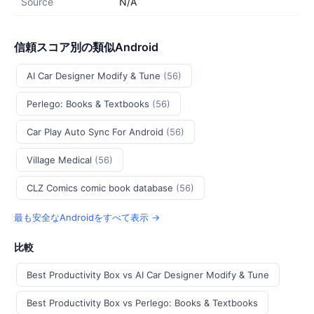
Source
N/A
信頼スコア別の類似Android
AI Car Designer Modify & Tune
(56)
Perlego: Books & Textbooks
(56)
Car Play Auto Sync For Android
(56)
Village Medical
(56)
CLZ Comics comic book database
(56)
最も安全なAndroidをすべて表示 →
比較
Best Productivity Box vs AI Car Designer Modify & Tune
Best Productivity Box vs Perlego: Books & Textbooks