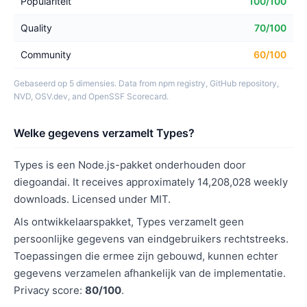
Populariteit
100/100
Quality
70/100
Community
60/100
Gebaseerd op 5 dimensies. Data from npm registry, GitHub repository,
NVD, OSV.dev, and OpenSSF Scorecard.
Welke gegevens verzamelt Types?
Types is een Node.js-pakket onderhouden door
diegoandai. It receives approximately 14,208,028 weekly
downloads. Licensed under MIT.
Als ontwikkelaarspakket, Types verzamelt geen
persoonlijke gegevens van eindgebruikers rechtstreeks.
Toepassingen die ermee zijn gebouwd, kunnen echter
gegevens verzamelen afhankelijk van de implementatie.
Privacy score:
80/100
.