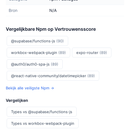
Bron
N/A
Vergelijkbare Npm op Vertrouwensscore
@supabase/functions-js
(90)
workbox-webpack-plugin
(89)
expo-router
(89)
@auth0/auth0-spa-js
(89)
@react-native-community/datetimepicker
(89)
Bekijk alle veiligste Npm →
Vergelijken
Types vs @supabase/functions-js
Types vs workbox-webpack-plugin