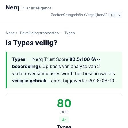
Nerq
Trust Intelligence
Zoeken
Categorieën ▾
Vergelijken
API
Nerq
›
Beveiligingsrapporten
›
Types
Is Types veilig?
Types
— Nerq Trust Score
80.5/100 (A--
beoordeling)
. Op basis van analyse van 2
vertrouwensdimensies wordt het beschouwd als
veilig in gebruik
. Laatst bijgewerkt: 2026-08-10.
80
/100
A-
Types