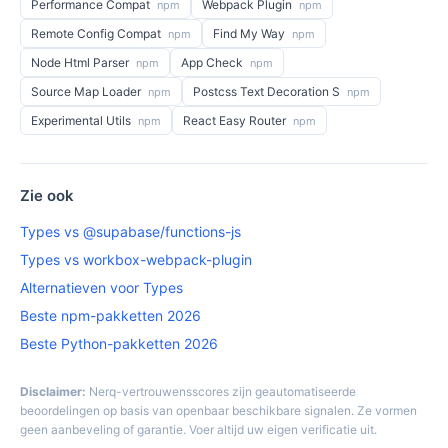
Performance Compat
Webpack Plugin
npm
npm
Remote Config Compat
Find My Way
npm
npm
Node Html Parser
App Check
npm
npm
Source Map Loader
Postcss Text Decoration S
npm
npm
Experimental Utils
React Easy Router
npm
npm
Zie ook
Types vs @supabase/functions-js
Types vs workbox-webpack-plugin
Alternatieven voor Types
Beste npm-pakketten 2026
Beste Python-pakketten 2026
Disclaimer:
Nerq-vertrouwensscores zijn geautomatiseerde
beoordelingen op basis van openbaar beschikbare signalen. Ze vormen
geen aanbeveling of garantie. Voer altijd uw eigen verificatie uit.