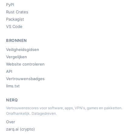
PyPI
Rust Crates
Packagist
VS Code
BRONNEN
Veiligheidsgidsen
Vergelijken
Website controleren
API
Vertrouwensbadges
llms.txt
NERQ
Vertrouwensscores voor software, apps, VPN's, games en pakketten.
Onafhankelijk. Datagedreven.
Over
zarq.ai (crypto)