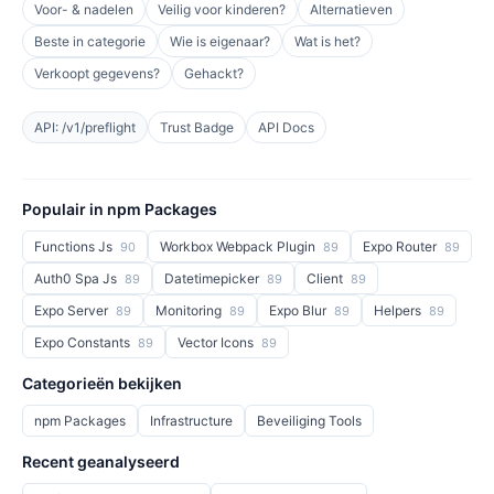
Voor- & nadelen
Veilig voor kinderen?
Alternatieven
Beste in categorie
Wie is eigenaar?
Wat is het?
Verkoopt gegevens?
Gehackt?
API: /v1/preflight
Trust Badge
API Docs
Populair in npm Packages
Functions Js
Workbox Webpack Plugin
Expo Router
90
89
89
Auth0 Spa Js
Datetimepicker
Client
89
89
89
Expo Server
Monitoring
Expo Blur
Helpers
89
89
89
89
Expo Constants
Vector Icons
89
89
Categorieën bekijken
npm Packages
Infrastructure
Beveiliging Tools
Recent geanalyseerd