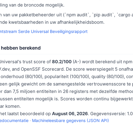
ling van de broncode mogelijk.
 van uw pakketbeheerder uit (`npm audit`, `pip audit`, `cargo 
nde kwetsbaarheden in uw afhankelijkheidsboom.
ntstream Serde Universal Beveiligingsrapport
 hebben berekend
iversal's trust score of
80.2/100
(A-) wordt berekend uit npm 
V.dev, and OpenSSF Scorecard. De score weerspiegelt 5 onafha
 onderhoud (80/100), populariteit (100/100), quality (80/100), c
 een gelijk gewicht om de samengestelde vertrouwensscore te
 dan 7,5 miljoen entiteiten in 26 registers met dezelfde meth
 tussen entiteiten mogelijk is. Scores worden continu bijgewer
ar komen.
het laatst beoordeeld op
August 06, 2026
. Gegevensversie: 1.0
iedocumentatie
·
Machineleesbare gegevens (JSON API)