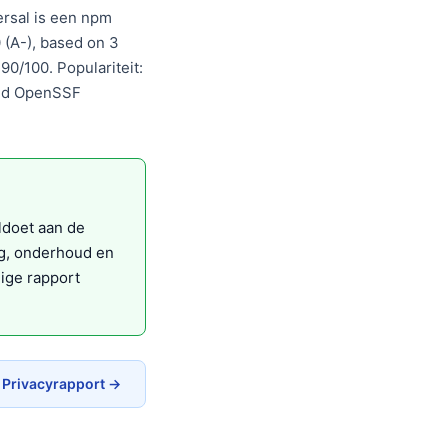
ersal is een npm
 (A-), based on 3
0/100. Populariteit:
and OpenSSF
ldoet aan de
ng, onderhoud en
ige rapport
 Privacyrapport →