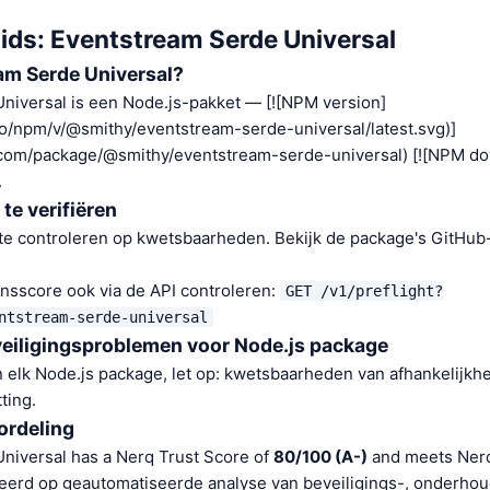
gids: Eventstream Serde Universal
am Serde Universal?
niversal is een Node.js-pakket — [![NPM version]
.io/npm/v/@smithy/eventstream-serde-universal/latest.svg)]
.com/package/@smithy/eventstream-serde-universal) [![NPM d
.
 te verifiëren
e controleren op kwetsbaarheden. Bekijk de package's GitHub-
nsscore ook via de API controleren:
GET /v1/preflight?
ntstream-serde-universal
veiligingsproblemen voor Node.js package
n elk Node.js package, let op: kwetsbaarheden van afhankelijkh
ting.
rdeling
niversal has a Nerq Trust Score of
80/100 (A-)
and meets Nerq 
eerd op geautomatiseerde analyse van beveiligings-, onderh