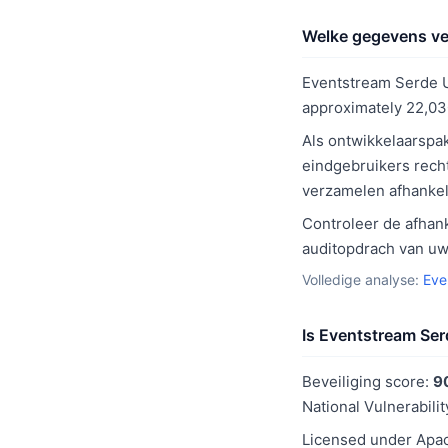
Welke gegevens ve
Eventstream Serde U
approximately 22,03
Als ontwikkelaarspa
eindgebruikers rech
verzamelen afhankel
Controleer de afhank
auditopdrach van uw 
Volledige analyse:
Eve
Is Eventstream Serd
Beveiliging score:
9
National Vulnerabilit
Licensed under Apac