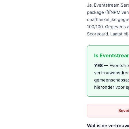
Ja, Eventstream Serd
package ([![NPM ver
onafhankelijke gege
100/100. Gegevens a
Scorecard. Laatst b
Is Eventstrea
YES
— Eventstrea
vertrouwensdremp
gemeenschapsacc
hieronder voor s
Bevei
Wat is de vertrou