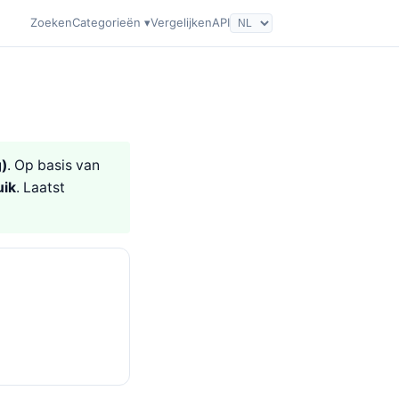
Zoeken
Categorieën ▾
Vergelijken
API
)
. Op basis van
uik
. Laatst