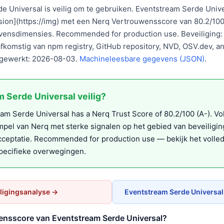
e Universal is veilig om te gebruiken. Eventstream Serde Univ
sion](https://img) met een Nerq Vertrouwensscore van 80.2/100
vensdimensies. Recommended for production use. Beveiliging: 9
fkomstig van npm registry, GitHub repository, NVD, OSV.dev, 
ijgewerkt: 2026-08-03.
Machineleesbare gegevens (JSON)
.
m Serde Universal veilig?
m Serde Universal has a Nerq Trust Score of 80.2/100 (A-). Vo
el van Nerq met sterke signalen op het gebied van beveiligi
eptatie. Recommended for production use — bekijk het volled
pecifieke overwegingen.
ligingsanalyse →
Eventstream Serde Universal
wensscore van Eventstream Serde Universal?