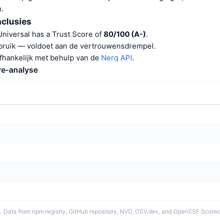
n.
nclusies
niversal has a Trust Score of
80/100 (A-)
.
bruik — voldoet aan de vertrouwensdrempel.
afhankelijk met behulp van de
Nerq API
.
re-analyse
. Data from npm registry, GitHub repository, NVD, OSV.dev, and OpenSSF Scorec