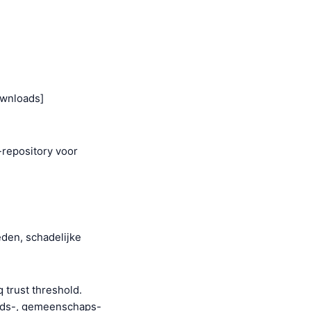
ownloads]
repository voor
eden, schadelijke
trust threshold.
ouds-, gemeenschaps-