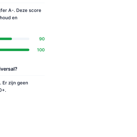
fer A-. Deze score
rhoud en
90
100
iversal?
 Er zijn geen
0+.