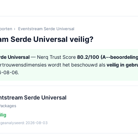
pporten
›
Eventstream Serde Universal
am Serde Universal veilig?
de Universal
— Nerq Trust Score
80.2/100 (A--beoordeling
ertrouwensdimensies wordt het beschouwd als
veilig in gebr
6-08-06.
ntstream Serde Universal
Packages
lig
t geanalyseerd: 2026-08-03