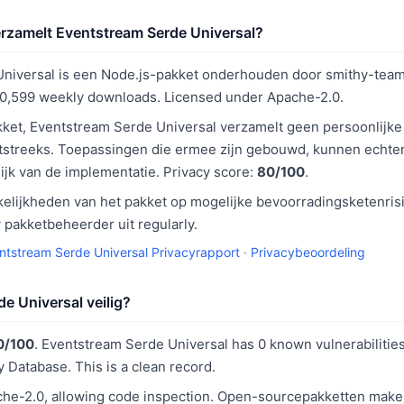
rzamelt Eventstream Serde Universal?
niversal is een Node.js-pakket onderhouden door smithy-team.
0,599 weekly downloads. Licensed under Apache-2.0.
kket, Eventstream Serde Universal verzamelt geen persoonlijk
tstreeks. Toepassingen die ermee zijn gebouwd, kunnen echte
ijk van de implementatie. Privacy score:
80/100
.
elijkheden van het pakket op mogelijke bevoorradingsketenrisi
pakketbeheerder uit regularly.
ntstream Serde Universal Privacyrapport
·
Privacybeoordeling
e Universal veilig?
0/100
. Eventstream Serde Universal has 0 known vulnerabilities
y Database. This is a clean record.
he-2.0, allowing code inspection. Open-sourcepakketten make