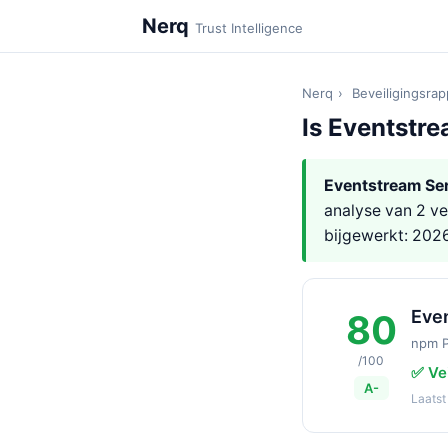
Nerq
Trust Intelligence
Nerq
›
Beveiligingsra
Is Eventstre
Eventstream Ser
analyse van 2 v
bijgewerkt: 202
Eve
80
npm 
/100
✅ Vei
A-
Laats