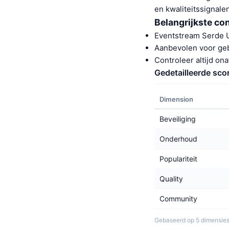
en kwaliteitssignale
Belangrijkste co
Eventstream Serde U
Aanbevolen voor ge
Controleer altijd on
Gedetailleerde sco
Dimension
Beveiliging
Onderhoud
Populariteit
Quality
Community
Gebaseerd op 5 dimensies