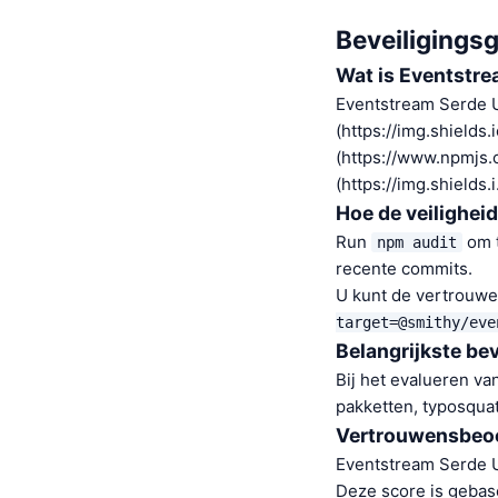
Beveiligings
Wat is Eventstre
Eventstream Serde U
(https://img.shields
(https://www.npmjs
(https://img.shields.i
Hoe de veiligheid
Run
om t
npm audit
recente commits.
U kunt de vertrouwe
target=@smithy/eve
Belangrijkste be
Bij het evalueren va
pakketten, typosquat
Vertrouwensbeoo
Eventstream Serde U
Deze score is gebas