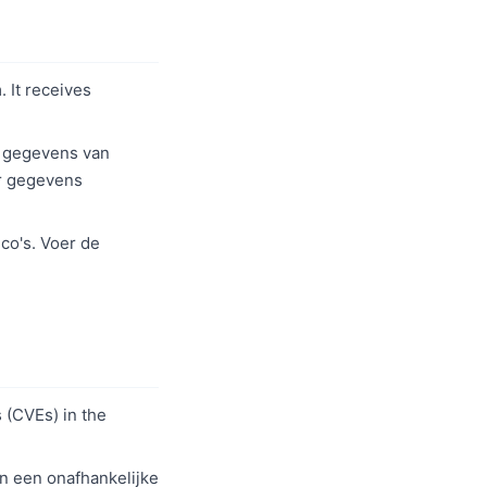
 It receives
e gegevens van
r gegevens
co's. Voer de
 (CVEs) in the
n een onafhankelijke