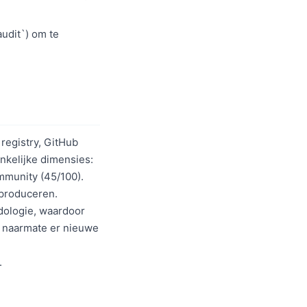
audit`) om te
registry, GitHub
nkelijke dimensies:
ommunity (45/100).
 produceren.
odologie, waardoor
kt naarmate er nieuwe
.