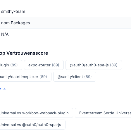
smithy-team
npm Packages
N/A
 op Vertrouwensscore
lugin
(89)
expo-router
(89)
@auth0/auth0-spa-js
(89)
unity/datetimepicker
(89)
@sanity/client
(89)
pm →
Universal vs workbox-webpack-plugin
Eventstream Serde Universa
Universal vs @auth0/auth0-spa-js